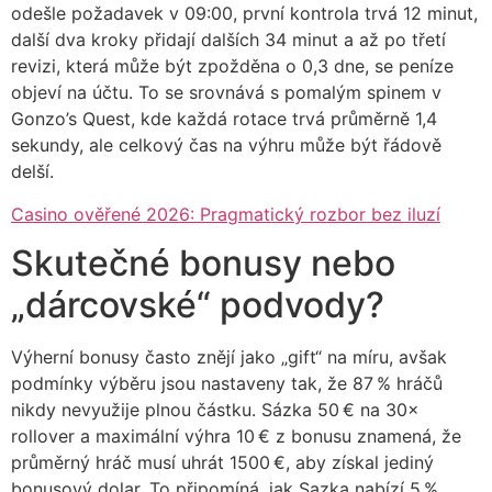
odešle požadavek v 09:00, první kontrola trvá 12 minut,
další dva kroky přidají dalších 34 minut a až po třetí
revizi, která může být zpožděna o 0,3 dne, se peníze
objeví na účtu. To se srovnává s pomalým spinem v
Gonzo’s Quest, kde každá rotace trvá průměrně 1,4
sekundy, ale celkový čas na výhru může být řádově
delší.
Casino ověřené 2026: Pragmatický rozbor bez iluzí
Skutečné bonusy nebo
„dárcovské“ podvody?
Výherní bonusy často znějí jako „gift“ na míru, avšak
podmínky výběru jsou nastaveny tak, že 87 % hráčů
nikdy nevyužije plnou částku. Sázka 50 € na 30×
rollover a maximální výhra 10 € z bonusu znamená, že
průměrný hráč musí uhrát 1500 €, aby získal jediný
bonusový dolar. To připomíná, jak Sazka nabízí 5 %