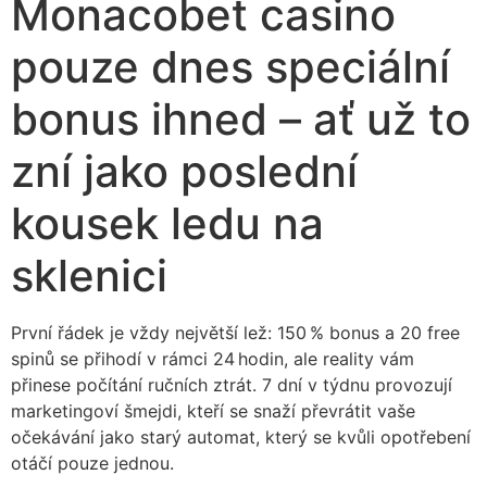
Monacobet casino
pouze dnes speciální
bonus ihned – ať už to
zní jako poslední
kousek ledu na
sklenici
První řádek je vždy největší lež: 150 % bonus a 20 free
spinů se přihodí v rámci 24 hodin, ale reality vám
přinese počítání ručních ztrát. 7 dní v týdnu provozují
marketingoví šmejdi, kteří se snaží převrátit vaše
očekávání jako starý automat, který se kvůli opotřebení
otáčí pouze jednou.