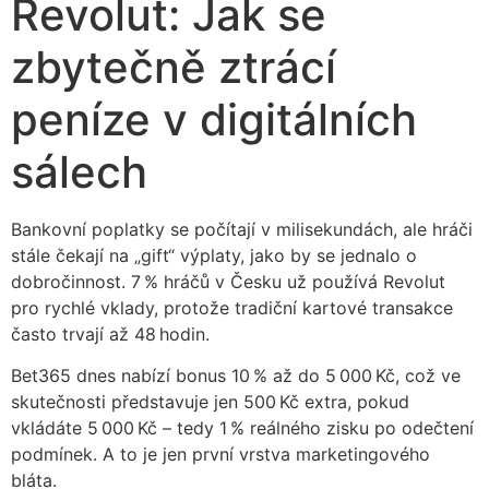
Revolut: Jak se
zbytečně ztrácí
peníze v digitálních
sálech
Bankovní poplatky se počítají v milisekundách, ale hráči
stále čekají na „gift“ výplaty, jako by se jednalo o
dobročinnost. 7 % hráčů v Česku už používá Revolut
pro rychlé vklady, protože tradiční kartové transakce
často trvají až 48 hodin.
Bet365 dnes nabízí bonus 10 % až do 5 000 Kč, což ve
skutečnosti představuje jen 500 Kč extra, pokud
vkládáte 5 000 Kč – tedy 1 % reálného zisku po odečtení
podmínek. A to je jen první vrstva marketingového
bláta.