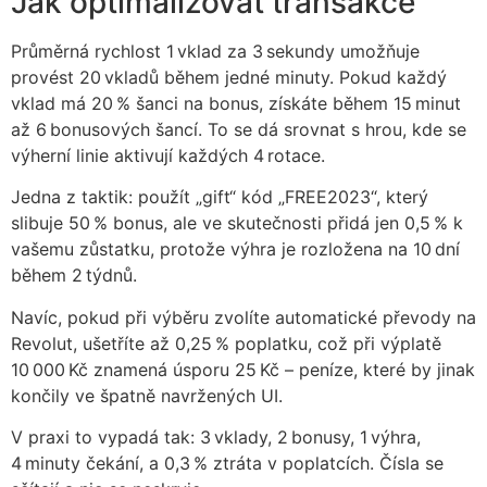
Jak optimalizovat transakce
Průměrná rychlost 1 vklad za 3 sekundy umožňuje
provést 20 vkladů během jedné minuty. Pokud každý
vklad má 20 % šanci na bonus, získáte během 15 minut
až 6 bonusových šancí. To se dá srovnat s hrou, kde se
výherní linie aktivují každých 4 rotace.
Jedna z taktik: použít „gift“ kód „FREE2023“, který
slibuje 50 % bonus, ale ve skutečnosti přidá jen 0,5 % k
vašemu zůstatku, protože výhra je rozložena na 10 dní
během 2 týdnů.
Navíc, pokud při výběru zvolíte automatické převody na
Revolut, ušetříte až 0,25 % poplatku, což při výplatě
10 000 Kč znamená úsporu 25 Kč – peníze, které by jinak
končily ve špatně navržených UI.
V praxi to vypadá tak: 3 vklady, 2 bonusy, 1 výhra,
4 minuty čekání, a 0,3 % ztráta v poplatcích. Čísla se