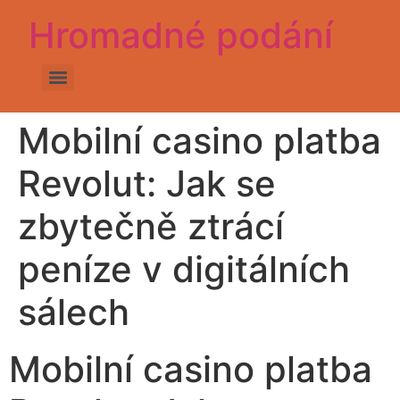
Hromadné podání
Mobilní casino platba
Revolut: Jak se
zbytečně ztrácí
peníze v digitálních
sálech
Mobilní casino platba