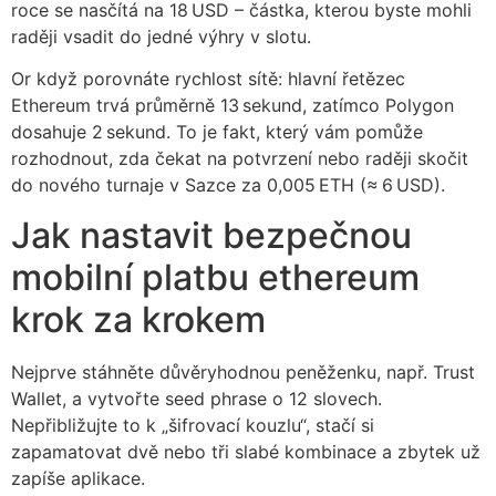
roce se nasčítá na 18 USD – částka, kterou byste mohli
raději vsadit do jedné výhry v slotu.
Or když porovnáte rychlost sítě: hlavní řetězec
Ethereum trvá průměrně 13 sekund, zatímco Polygon
dosahuje 2 sekund. To je fakt, který vám pomůže
rozhodnout, zda čekat na potvrzení nebo raději skočit
do nového turnaje v Sazce za 0,005 ETH (≈ 6 USD).
Jak nastavit bezpečnou
mobilní platbu ethereum
krok za krokem
Nejprve stáhněte důvěryhodnou peněženku, např. Trust
Wallet, a vytvořte seed phrase o 12 slovech.
Nepřibližujte to k „šifrovací kouzlu“, stačí si
zapamatovat dvě nebo tři slabé kombinace a zbytek už
zapíše aplikace.