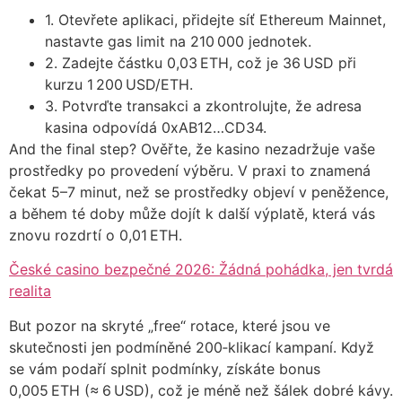
1. Otevřete aplikaci, přidejte síť Ethereum Mainnet,
nastavte gas limit na 210 000 jednotek.
2. Zadejte částku 0,03 ETH, což je 36 USD při
kurzu 1 200 USD/ETH.
3. Potvrďte transakci a zkontrolujte, že adresa
kasina odpovídá 0xAB12…CD34.
And the final step? Ověřte, že kasino nezadržuje vaše
prostředky po provedení výběru. V praxi to znamená
čekat 5–7 minut, než se prostředky objeví v peněžence,
a během té doby může dojít k další výplatě, která vás
znovu rozdrtí o 0,01 ETH.
České casino bezpečné 2026: Žádná pohádka, jen tvrdá
realita
But pozor na skryté „free“ rotace, které jsou ve
skutečnosti jen podmíněné 200‑klikací kampaní. Když
se vám podaří splnit podmínky, získáte bonus
0,005 ETH (≈ 6 USD), což je méně než šálek dobré kávy.