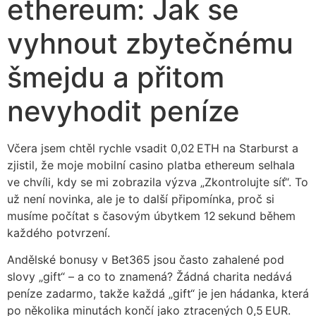
ethereum: Jak se
vyhnout zbytečnému
šmejdu a přitom
nevyhodit peníze
Včera jsem chtěl rychle vsadit 0,02 ETH na Starburst a
zjistil, že moje mobilní casino platba ethereum selhala
ve chvíli, kdy se mi zobrazila výzva „Zkontrolujte síť“. To
už není novinka, ale je to další připomínka, proč si
musíme počítat s časovým úbytkem 12 sekund během
každého potvrzení.
Andělské bonusy v Bet365 jsou často zahalené pod
slovy „gift“ – a co to znamená? Žádná charita nedává
peníze zadarmo, takže každá „gift“ je jen hádanka, která
po několika minutách končí jako ztracených 0,5 EUR.