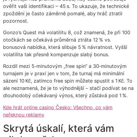
ověřit vaši identifikaci – 45 s. To ukazuje, že technické
zpoždění je často záměrně pomalé, aby hráč ztratil
pozornost.
Gonzo’s Quest má volatilitu 8, což znamená, že při 100
otočkách se očekává průměrná ztráta 12 % vs.
bonusová nabídka, která slibuje 5 % návratnost. Vyšší
volatilita tak přesně kompenzuje slabý bonus.
Rozdíl mezi 5‑minutovým „free spin“ a 30‑minutovým
turnajem je v praxi jen v tom, že turnaj má minimální
sázení 10 Kč, zatímco free spin můžete spustit s 1 Kč. To
ale neznamená, že je to výhodnější – stačí podívat se na
dlouhodobý očekávaný výnos, který zůstává pod 1 %.
Kde hrát online casino Česko: Všechno, co vám
neřeknou reklamy
Skrytá úskalí, která vám