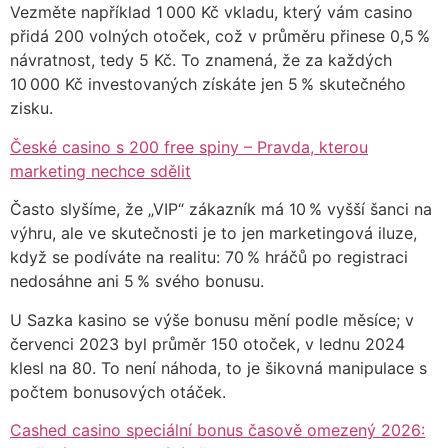
Vezměte například 1 000 Kč vkladu, který vám casino
přidá 200 volných otoček, což v průměru přinese 0,5 %
návratnost, tedy 5 Kč. To znamená, že za každých
10 000 Kč investovaných získáte jen 5 % skutečného
zisku.
České casino s 200 free spiny – Pravda, kterou
marketing nechce sdělit
Často slyšíme, že „VIP“ zákazník má 10 % vyšší šanci na
výhru, ale ve skutečnosti je to jen marketingová iluze,
když se podíváte na realitu: 70 % hráčů po registraci
nedosáhne ani 5 % svého bonusu.
U Sazka kasino se výše bonusu mění podle měsíce; v
červenci 2023 byl průměr 150 otoček, v lednu 2024
klesl na 80. To není náhoda, to je šikovná manipulace s
počtem bonusových otáček.
Cashed casino speciální bonus časově omezený 2026: