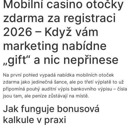
Mobilní casino otočky
zdarma za registraci
2026 – Když vám
marketing nabídne
„gift“ a nic nepřinese
Na první pohled vypadá nabídka mobilních otoček
zdarma jako jedinečná šance, ale po třetí výplatě to už
připomíná pouhý auditní výpis bankovního výpisu – čísla
jsou tam, ale peníze zůstávají na místě.
Jak funguje bonusová
kalkule v praxi