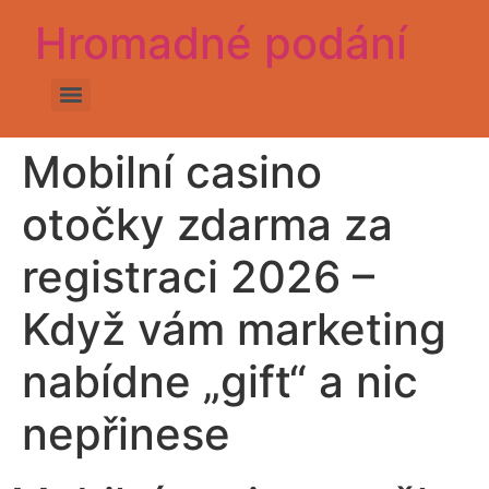
Hromadné podání
Mobilní casino
otočky zdarma za
registraci 2026 –
Když vám marketing
nabídne „gift“ a nic
nepřinese