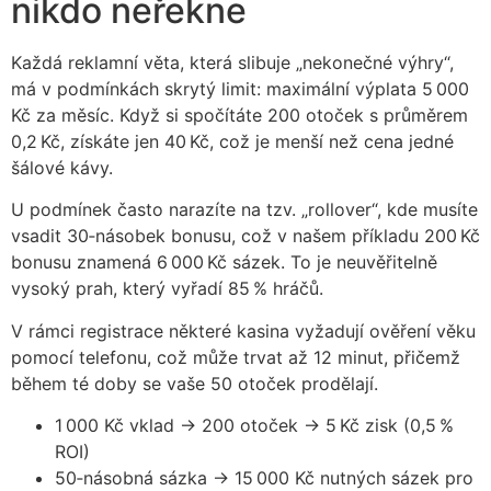
nikdo neřekne
Každá reklamní věta, která slibuje „nekonečné výhry“,
má v podmínkách skrytý limit: maximální výplata 5 000
Kč za měsíc. Když si spočítáte 200 otoček s průměrem
0,2 Kč, získáte jen 40 Kč, což je menší než cena jedné
šálové kávy.
U podmínek často narazíte na tzv. „rollover“, kde musíte
vsadit 30‑násobek bonusu, což v našem příkladu 200 Kč
bonusu znamená 6 000 Kč sázek. To je neuvěřitelně
vysoký prah, který vyřadí 85 % hráčů.
V rámci registrace některé kasina vyžadují ověření věku
pomocí telefonu, což může trvat až 12 minut, přičemž
během té doby se vaše 50 otoček prodělají.
1 000 Kč vklad → 200 otoček → 5 Kč zisk (0,5 %
ROI)
50‑násobná sázka → 15 000 Kč nutných sázek pro