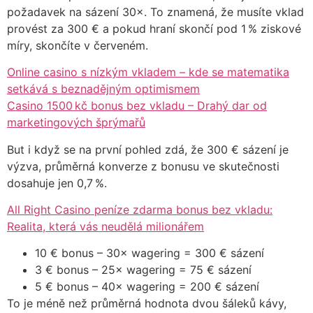
požadavek na sázení 30×. To znamená, že musíte vklad
provést za 300 € a pokud hraní skončí pod 1 % ziskové
míry, skončíte v červeném.
Online casino s nízkým vkladem – kde se matematika
setkává s beznadějným optimismem
Casino 1500 kč bonus bez vkladu – Drahý dar od
marketingových šprýmařů
But i když se na první pohled zdá, že 300 € sázení je
výzva, průměrná konverze z bonusu ve skutečnosti
dosahuje jen 0,7 %.
All Right Casino peníze zdarma bonus bez vkladu:
Realita, která vás neudělá milionářem
10 € bonus – 30× wagering = 300 € sázení
3 € bonus – 25× wagering = 75 € sázení
5 € bonus – 40× wagering = 200 € sázení
To je méně než průměrná hodnota dvou šáleků kávy,