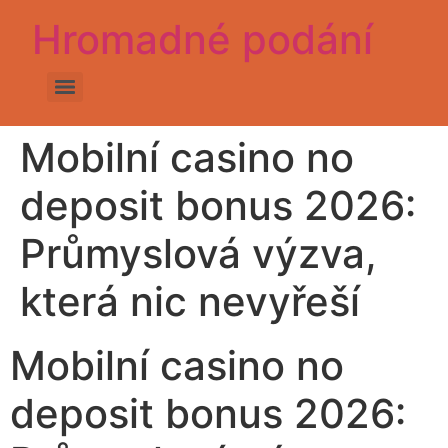
Hromadné podání
Mobilní casino no
deposit bonus 2026:
Průmyslová výzva,
která nic nevyřeší
Mobilní casino no
deposit bonus 2026: