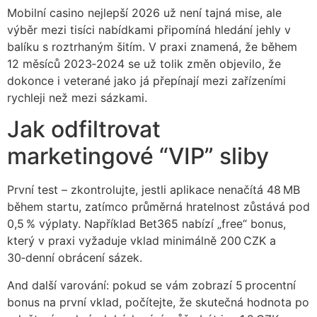
Mobilní casino nejlepší 2026 už není tajná mise, ale
výběr mezi tisíci nabídkami připomíná hledání jehly v
balíku s roztrhaným šitím. V praxi znamená, že během
12 měsíců 2023‑2024 se už tolik změn objevilo, že
dokonce i veterané jako já přepínají mezi zařízeními
rychleji než mezi sázkami.
Jak odfiltrovat
marketingové “VIP” sliby
První test – zkontrolujte, jestli aplikace nenačítá 48 MB
během startu, zatímco průměrná hratelnost zůstává pod
0,5 % výplaty. Například Bet365 nabízí „free“ bonus,
který v praxi vyžaduje vklad minimálně 200 CZK a
30‑denní obrácení sázek.
And další varování: pokud se vám zobrazí 5 procentní
bonus na první vklad, počítejte, že skutečná hodnota po