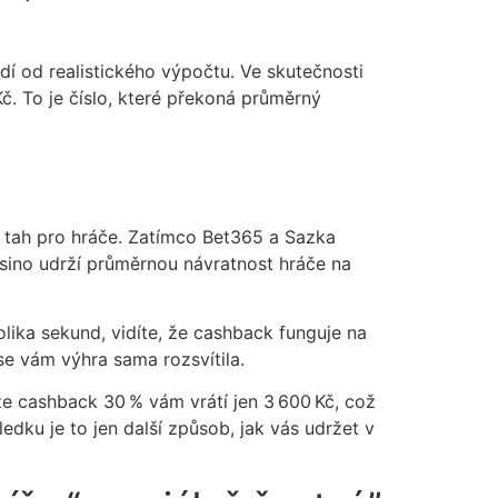
dí od realistického výpočtu. Ve skutečnosti
č. To je číslo, které překoná průměrný
ý tah pro hráče. Zatímco Bet365 a Sazka
kasino udrží průměrnou návratnost hráče na
ika sekund, vidíte, že cashback funguje na
se vám výhra sama rozsvítila.
že cashback 30 % vám vrátí jen 3 600 Kč, což
dku je to jen další způsob, jak vás udržet v