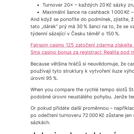
Turnover 20× – každých 20 Kč sázky zru
Maximální šance na cashback 1 000 Kč – 
And když se ponoříte do podmínek, zjistíte, ž
tato „dárek“ prý má 30 % šanci na to, že se v
týdenní sázející v Česku téměř o 150 %.
Fairspin casino 125 zatočení zdarma získejte
Sms casino bonus za registraci: Realita pod 
Because většina hráčů si neuvědomuje, že ca
používají tyto struktury k vytvoření iluze vý
úrovni 95 %.
When you compare the rychlé tempo slotů Sta
podobné úrovni neustálého pohybu. Jenže tento
Or pokud přidáte další proměnnou – například
po odečtení turnoveru 72 000 Kč zůstane jen 
sázkách.