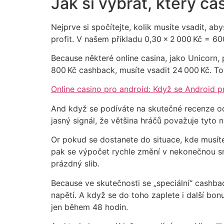
Jak si vybrat, který ca
Nejprve si spočítejte, kolik musíte vsadit, ab
profit. V našem příkladu 0,30 × 2 000 Kč = 60
Because některé online casina, jako Unicorn, 
800 Kč cashback, musíte vsadit 24 000 Kč. To j
Online casino pro android: Když se Android p
And když se podíváte na skutečné recenze od
jasný signál, že většina hráčů považuje tyto
Or pokud se dostanete do situace, kde musíte 
pak se výpočet rychle změní v nekonečnou sm
prázdný slib.
Because ve skutečnosti se „speciální“ cashbac
napětí. A když se do toho zaplete i další bonus
jen během 48 hodin.