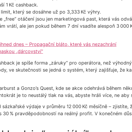
ší 1 Kč cashback.
limit, který se dosáhne už po 3,333 Kč výhry.
e „free“ otáčení jsou jen marketingová past, která vás odvá
ám vrátí, ale jen pokud během 7 dní vsadíte alespoň 3 000 K
 ihned dnes – Propagační bláto, které vás nezachrání
maskou „dárcovství“
shback je spíše forma „záruky“ pro operátora, než výhodn
hody, ve skutečnosti se jedná o systém, který zajišťuje, že 
rburst a Gonzo’s Quest, kde se akce odehrává během někol
krát je to neustálý tlak na vás, abyste hráli více, ne aby 
 sázkařské výdaje v průměru 12 000 Kč měsíčně – zjistíte, 
s 30 % pravděpodobností na reálný profit. V konečném důsle