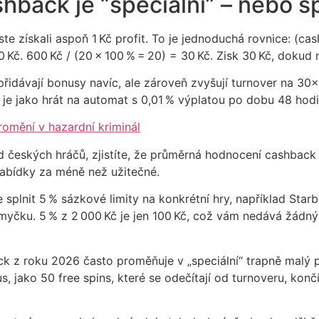
shback je “speciální” – nebo s
yste získali aspoň 1 Kč profit. To je jednoduchá rovnice: (c
0 Kč. 600 Kč / (20 × 100 % = 20) = 30 Kč. Zisk 30 Kč, dokud 
přidávají bonusy navíc, ale zároveň zvyšují turnover na 30×
e jako hrát na automat s 0,01 % výplatou po dobu 48 hodin, 
romění v hazardní kriminál
 českých hráčů, zjistíte, že průměrná hodnocení cashback
 nabídky za méně než užitečné.
splnit 5 % sázkové limity na konkrétní hry, například Star
yčku. 5 % z 2 000 Kč je jen 100 Kč, což vám nedává žádný
k z roku 2026 často proměňuje v „speciální“ trapně malý pro
, jako 50 free spins, které se odečítají od turnoveru, končí 