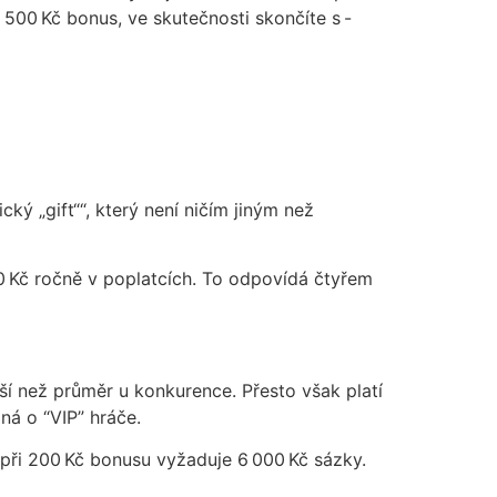
e 500 Kč bonus, ve skutečnosti skončíte s -
ký „gift““, který není ničím jiným než
0 Kč ročně v poplatcích. To odpovídá čtyřem
jší než průměr u konkurence. Přesto však platí
ná o “VIP” hráče.
ž při 200 Kč bonusu vyžaduje 6 000 Kč sázky.