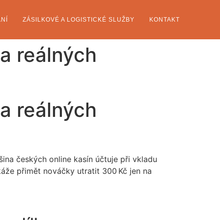
NÍ
ZÁSILKOVÉ A LOGISTICKÉ SLUŽBY
KONTAKT
 a reálných
 a reálných
šina českých online kasín účtuje při vkladu
káže přimět nováčky utratit 300 Kč jen na