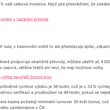
5 % vaší celkové investice. Když jste přesvědčeni, že získát
romění v hazardní kriminál
ř nula; v kasinovém světě to ale představuje spíše „zákaznic
 které podporuje okamžité převody, můžete ušetřit až 4 00
 úspora, většina hráčů ani neví, že mají možnost volby.
ýhra nevyřeší životní krizi
 průměrná rychlost výběru je 36 hodin, což je o 33 % rychle
ečnou verifikaci a prodloužení na 48 hodin, pokud se nejed
která kasina požadují minimální turnover 30‑krát bonus, co
rného zaměstnance v ČR.