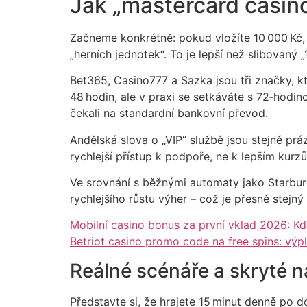
Jak „mastercard casino 
Začneme konkrétně: pokud vložíte 10 000 Kč,
„herních jednotek“. To je lepší než slibovaný
Bet365, Casino777 a Sazka jsou tři značky, kt
48 hodin, ale v praxi se setkáváte s 72‑hodi
čekali na standardní bankovní převod.
Andělská slova o „VIP“ službě jsou stejně prá
rychlejší přístup k podpoře, ne k lepším kurz
Ve srovnání s běžnými automaty jako Starburst,
rychlejšího růstu výher – což je přesně stejný 
Mobilní casino bonus za první vklad 2026: Kd
Betriot casino promo code na free spins: výpl
Reálné scénáře a skryté 
Představte si, že hrajete 15 minut denně po 