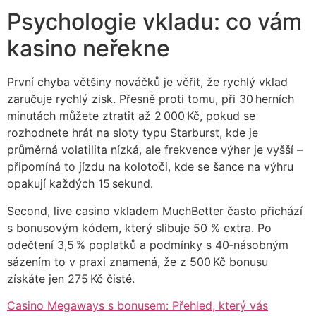
Psychologie vkladu: co vám
kasino neřekne
První chyba většiny nováčků je věřit, že rychlý vklad
zaručuje rychlý zisk. Přesně proti tomu, při 30 herních
minutách můžete ztratit až 2 000 Kč, pokud se
rozhodnete hrát na sloty typu Starburst, kde je
průměrná volatilita nízká, ale frekvence výher je vyšší –
připomíná to jízdu na kolotoči, kde se šance na výhru
opakují každých 15 sekund.
Second, live casino vkladem MuchBetter často přichází
s bonusovým kódem, který slibuje 50 % extra. Po
odečtení 3,5 % poplatků a podmínky s 40‑násobným
sázením to v praxi znamená, že z 500 Kč bonusu
získáte jen 275 Kč čisté.
Casino Megaways s bonusem: Přehled, který vás