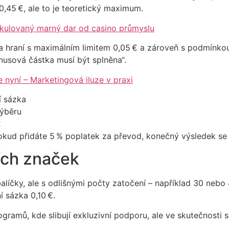
0,45 €, ale to je teoretický maximum.
alkulovaný marný dar od casino průmyslu
a hraní s maximálním limitem 0,05 € a zároveň s podmínkou
nusová částka musí být splněna“.
e nyní – Marketingová iluze v praxi
í sázka
výběru
€
kud přidáte 5 % poplatek za převod, konečný výsledek se b
ních značek
íčky, ale s odlišnými počty zatočení – například 30 nebo 4
 sázka 0,10 €.
ogramů, kde slibují exkluzivní podporu, ale ve skutečnosti 