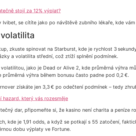
tečně stojí za 12% výplat?
v Ivibet, se cítíte jako po návštěvě zubního lékaře, kde vám
olatilita
p, zkuste spinovat na Starburst, kde je rychlost 3 sekundy 
ky a volatilita střední, což ztíží splnění podmínek.
latilitou, jako je Dead or Alive 2, kde průměrná výhra mů
ože průměrná výhra během bonusu často padne pod 0,2 €.
turnover získáte jen 3,3 € po odečtení podmínek – tedy zhr
í hazard, který vás rozesměje
tečný dar, připomeňte si, že kasino není charita a peníze 
, kde je 1,91 odds, a když se potkají s 55 zatočení, fakti
ěrnou dobu výplaty ve Fortune.