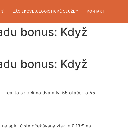
NÍ
ZÁSILKOVÉ A LOGISTICKÉ SLUŽBY
KONTAKT
ladu bonus: Když
ladu bonus: Když
– realita se dělí na dva díly: 55 otáček a 55
a spin, čistý očekávaný zisk je 0,19 € na