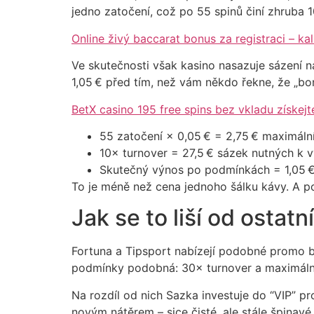
jedno zatočení, což po 55 spinů činí zhruba 1
Online živý baccarat bonus za registraci – k
Ve skutečnosti však kasino nasazuje sázení n
1,05 € před tím, než vám někdo řekne, že „bo
BetX casino 195 free spins bez vkladu získejt
55 zatočení × 0,05 € = 2,75 € maximáln
10× turnover = 27,5 € sázek nutných k 
Skutečný výnos po podmínkách = 1,05 
To je méně než cena jednoho šálku kávy. A po
Jak se to liší od ostat
Fortuna a Tipsport nabízejí podobné promo bal
podmínky podobná: 30× turnover a maximální
Na rozdíl od nich Sazka investuje do “VIP” pr
novým nátěrem – sice čisté, ale stále špinavé.