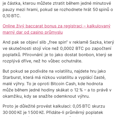
je částka, kterou můžete ztratit během jedné minutové
pauzy mezi hrami, pokud se rozhodnete hrát 50 spinů o
0,10 BTC.
Online živý baccarat bonus za registraci – kalkulovaný
marný dar od casino průmyslu
And pak se objeví slib „free spin“ v reklamě Sazka, který
ve skutečnosti stojí více než 0,0002 BTC po započtení
poplatků. Přirovnání: je to jako dostat bonbon, který se
rozplývá dříve, než ho vůbec ochutnáte.
But pokud se podíváte na volatilitu, najdete hru jako
Starburst, která má nízkou volatilitu a vyplácí časté,
malé výhry. To je oproti Bitcoin Cash, kde hodnota
může během jedné hodiny skákat o 12 % – a to právě v
okamžiku, kdy se snažíte odemknout výhru.
Proto je důležité provést kalkulaci: 0,05 BTC skurzu
30 000 Kč je 1 500 Kč. Přidáte-li průměrný poplatek