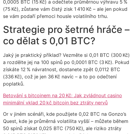
0,0005 BTC (15 Kč) a odečtete průměrnou výhravu 5 %
(75 Kč), zůstane vám čistý zisk 1 410 Kč – ale jen pokud
se vám podaří přemoci housle volatilního trhu.
Strategie pro šetrné hráče –
co dělat s 0,01 BTC?
Jaký je praktický příklad? Vezměte si 0,01 BTC (300 Kč)
a rozdělte jej na 100 spinů po 0,0001 BTC (3 Kč). Pokud
získáte 12 % návratnost, dostanete zpět 0,0112 BTC
(336 Kč), což je jen 36 Kč navíc – a to po odečtení
poplatků.
Betování s bitcoinem na 20 Kč: Jak zvládnout casino
minimální vklad 20 kč bitcoin bez ztráty nervů
Or v jiném scénáři, kde použijete 0,02 BTC na Gonzo’s
Quest, kde je průměrná volatilita vyšší – můžete během
50 spinů získat 0,025 BTC (750 Kč), ale riziko ztráty