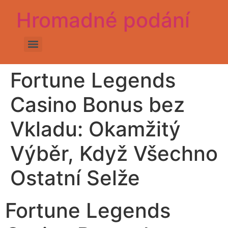
Hromadné podání
Fortune Legends
Casino Bonus bez
Vkladu: Okamžitý
Výběr, Když Všechno
Ostatní Selže
Fortune Legends