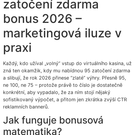
zatočení zdarma
bonus 2026 –
marketingová iluze v
praxi
Každý, kdo užíval „volný“ vstup do virtuálního kasina, už
zná ten okamžik, kdy mu nabídnou 95 zatočení zdarma
a slibují, že rok 2026 přinese “zlaté” výhry. Přesně 95,
ne 100, ne 75 – protože právě to číslo je dostatečně
konkrétní, aby vypadalo, že za ním stojí nějaký
sofistikovaný výpočet, a přitom jen zkrátka zvýší CTR
reklamních bannerů.
Jak funguje bonusová
matematika?