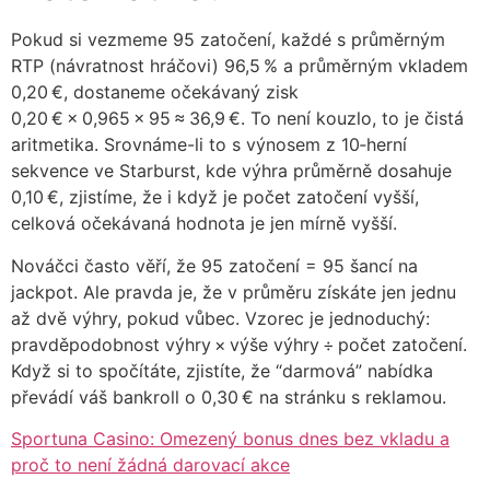
Pokud si vezmeme 95 zatočení, každé s průměrným
RTP (návratnost hráčovi) 96,5 % a průměrným vkladem
0,20 €, dostaneme očekávaný zisk
0,20 € × 0,965 × 95 ≈ 36,9 €. To není kouzlo, to je čistá
aritmetika. Srovnáme-li to s výnosem z 10‑herní
sekvence ve Starburst, kde výhra průměrně dosahuje
0,10 €, zjistíme, že i když je počet zatočení vyšší,
celková očekávaná hodnota je jen mírně vyšší.
Nováčci často věří, že 95 zatočení = 95 šancí na
jackpot. Ale pravda je, že v průměru získáte jen jednu
až dvě výhry, pokud vůbec. Vzorec je jednoduchý:
pravděpodobnost výhry × výše výhry ÷ počet zatočení.
Když si to spočítáte, zjistíte, že “darmová” nabídka
převádí váš bankroll o 0,30 € na stránku s reklamou.
Sportuna Casino: Omezený bonus dnes bez vkladu a
proč to není žádná darovací akce