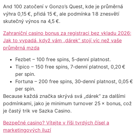
And 100 zatočení v Gonzo’s Quest, kde je průměrná
výhra 0,15 €, přidá 15 €, ale podmínka 1:8 znesvětí
skutečný výnos na 4,5 €.
Zahraniční casino bonus za registraci bez vkladu 2026:
Jak to vypadá, když vám „dárek“ stojí víc než vaše
průměrná mzda
Fezbet – 100 free spins, 5‑denní platnost.
Tipico – 150 free spins, 7‑denní platnost, 0,20 €
per spin.
Fortuna – 200 free spins, 30‑denní platnost, 0,05 €
per spin.
Because každá značka skrývá svá „dárek“ za dalšími
podmínkami, jako je minimum turnover 25 × bonus, což
je častý trik ve Sazka Casino.
Bezpečné casino? Vítejte v říši tvrdých čísel a
marketingových iluzí