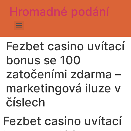
Hromadné podání
Fezbet casino uvítací
bonus se 100
zatočeními zdarma –
marketingová iluze v
číslech
Fezbet casino uvítací