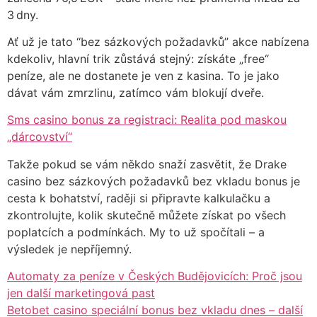
3 dny.
Ať už je tato “bez sázkových požadavků” akce nabízena
kdekoliv, hlavní trik zůstává stejný: získáte „free“
peníze, ale ne dostanete je ven z kasina. To je jako
dávat vám zmrzlinu, zatímco vám blokují dveře.
Sms casino bonus za registraci: Realita pod maskou
„dárcovství“
Takže pokud se vám někdo snaží zasvětit, že Drake
casino bez sázkových požadavků bez vkladu bonus je
cesta k bohatství, raději si připravte kalkulačku a
zkontrolujte, kolik skutečně můžete získat po všech
poplatcích a podmínkách. My to už spočítali – a
výsledek je nepříjemný.
Automaty za peníze v Českých Budějovicích: Proč jsou
jen další marketingová past
Betobet casino speciální bonus bez vkladu dnes – další