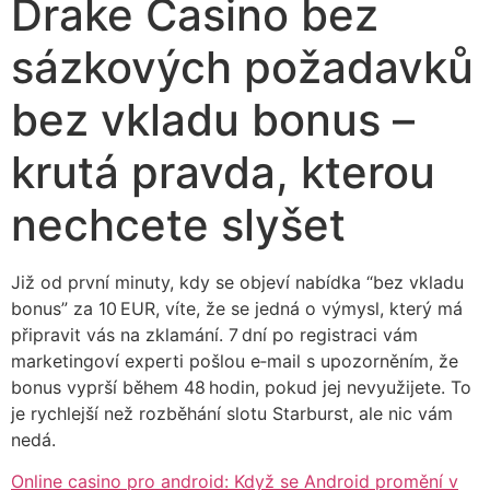
Drake Casino bez
sázkových požadavků
bez vkladu bonus –
krutá pravda, kterou
nechcete slyšet
Již od první minuty, kdy se objeví nabídka “bez vkladu
bonus” za 10 EUR, víte, že se jedná o výmysl, který má
připravit vás na zklamání. 7 dní po registraci vám
marketingoví experti pošlou e‑mail s upozorněním, že
bonus vyprší během 48 hodin, pokud jej nevyužijete. To
je rychlejší než rozběhání slotu Starburst, ale nic vám
nedá.
Online casino pro android: Když se Android promění v