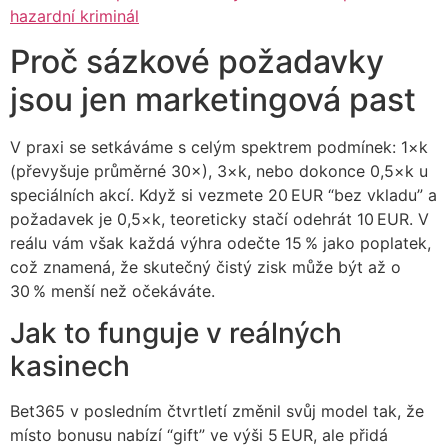
hazardní kriminál
Proč sázkové požadavky
jsou jen marketingová past
V praxi se setkáváme s celým spektrem podmínek: 1×k
(převyšuje průměrné 30×), 3×k, nebo dokonce 0,5×k u
speciálních akcí. Když si vezmete 20 EUR “bez vkladu” a
požadavek je 0,5×k, teoreticky stačí odehrát 10 EUR. V
reálu vám však každá výhra odečte 15 % jako poplatek,
což znamená, že skutečný čistý zisk může být až o
30 % menší než očekáváte.
Jak to funguje v reálných
kasinech
Bet365 v posledním čtvrtletí změnil svůj model tak, že
místo bonusu nabízí “gift” ve výši 5 EUR, ale přidá