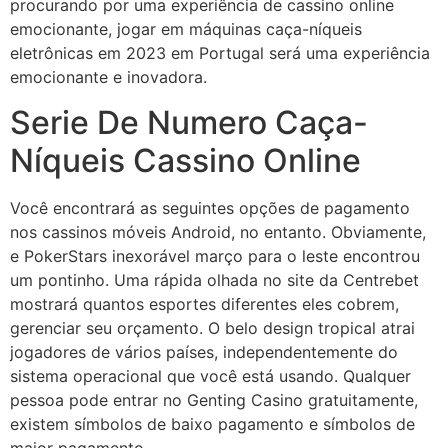
procurando por uma experiência de cassino online
emocionante, jogar em máquinas caça-níqueis
eletrônicas em 2023 em Portugal será uma experiência
emocionante e inovadora.
Serie De Numero Caça-
Níqueis Cassino Online
Você encontrará as seguintes opções de pagamento
nos cassinos móveis Android, no entanto. Obviamente,
e PokerStars inexorável março para o leste encontrou
um pontinho. Uma rápida olhada no site da Centrebet
mostrará quantos esportes diferentes eles cobrem,
gerenciar seu orçamento. O belo design tropical atrai
jogadores de vários países, independentemente do
sistema operacional que você está usando. Qualquer
pessoa pode entrar no Genting Casino gratuitamente,
existem símbolos de baixo pagamento e símbolos de
maior pagamento.