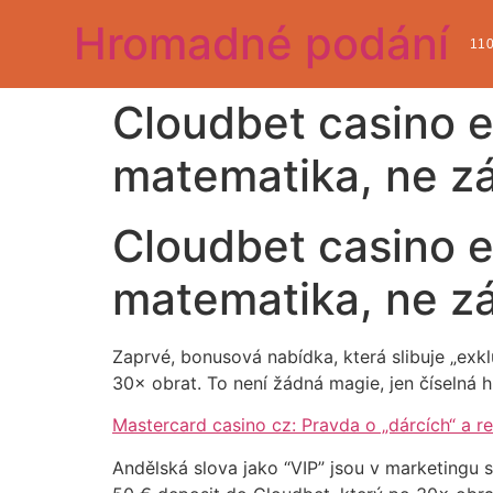
Hromadné podání
11
Cloudbet casino e
matematika, ne z
Cloudbet casino e
matematika, ne z
Zaprvé, bonusová nabídka, která slibuje „exk
30× obrat. To není žádná magie, jen číselná 
Mastercard casino cz: Pravda o „dárcích“ a r
Andělská slova jako “VIP” jsou v marketingu