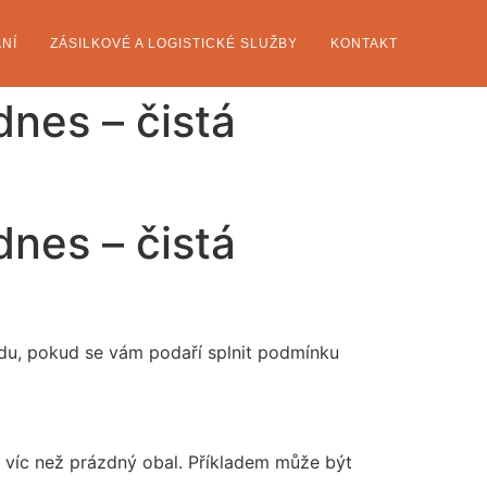
NÍ
ZÁSILKOVÉ A LOGISTICKÉ SLUŽBY
KONTAKT
nes – čistá
nes – čistá
ladu, pokud se vám podaří splnit podmínku
 víc než prázdný obal. Příkladem může být