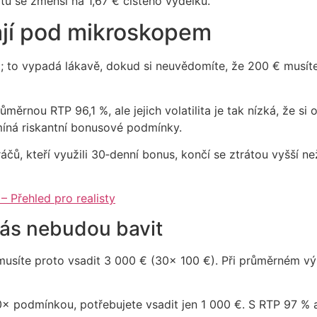
u se zmenší na 1,67 € čistého výdělku.
ají pod mikroskopem
; to vypadá lákavě, dokud si neuvědomíte, že 200 € musíte
ůměrnou RTP 96,1 %, ale jejich volatilita je tak nízká, že 
omíná riskantní bonusové podmínky.
čů, kteří využili 30‑denní bonus, končí se ztrátou vyšší než
– Přehled pro realisty
vás nebudou bavit
 musíte proto vsadit 3 000 € (30× 100 €). Při průměrném vý
 podmínkou, potřebujete vsadit jen 1 000 €. S RTP 97 % a 