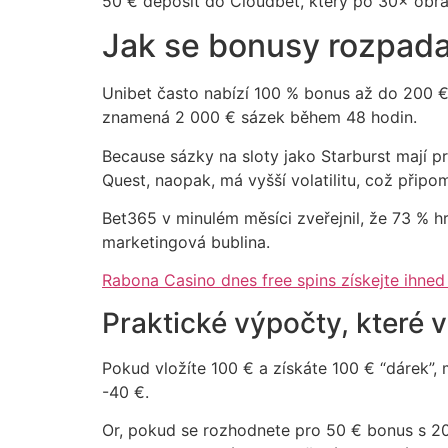
50 € deposit do Cloudbet, který po 30× obrat
Jak se bonusy rozpad
Unibet často nabízí 100 % bonus až do 200 €
znamená 2 000 € sázek během 48 hodin.
Because sázky na sloty jako Starburst mají pr
Quest, naopak, má vyšší volatilitu, což přip
Bet365 v minulém měsíci zveřejnil, že 73 % hrá
marketingová bublina.
Rabona Casino dnes free spins získejte ihned 
Praktické výpočty, které 
Pokud vložíte 100 € a získáte 100 € “dárek”,
-40 €.
Or, pokud se rozhodnete pro 50 € bonus s 20×