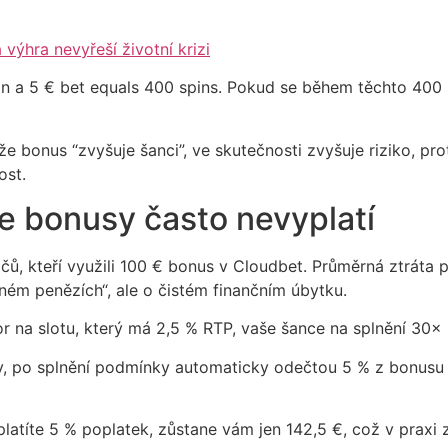
ýhra nevyřeší životní krizi
n a 5 € bet equals 400 spins. Pokud se během těchto 400 
 že bonus “zvyšuje šanci”, ve skutečnosti zvyšuje riziko, pro
ost.
se bonusy často nevyplatí
áčů, kteří využili 100 € bonus v Cloudbet. Průměrná ztráta
lném penězích“, ale o čistém finančním úbytku.
or na slotu, který má 2,5 % RTP, vaše šance na splnění 30×
y, po splnění podmínky automaticky odečtou 5 % z bonusu ja
latíte 5 % poplatek, zůstane vám jen 142,5 €, což v praxi z