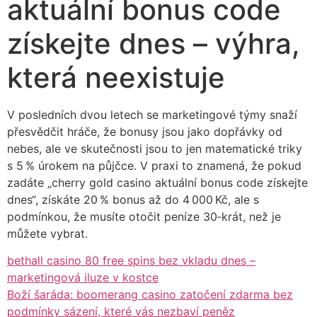
aktuální bonus code
získejte dnes – výhra,
která neexistuje
V posledních dvou letech se marketingové týmy snaží
přesvědčit hráče, že bonusy jsou jako dopřávky od
nebes, ale ve skutečnosti jsou to jen matematické triky
s 5 % úrokem na půjčce. V praxi to znamená, že pokud
zadáte „cherry gold casino aktuální bonus code získejte
dnes“, získáte 20 % bonus až do 4 000 Kč, ale s
podmínkou, že musíte otočit peníze 30‑krát, než je
můžete vybrat.
bethall casino 80 free spins bez vkladu dnes –
marketingová iluze v kostce
Boží šaráda: boomerang casino zatočení zdarma bez
podmínky sázení, které vás nezbaví peněz