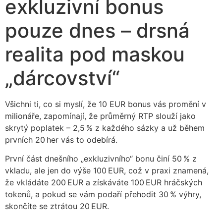
exkluzivní bonus
pouze dnes – drsná
realita pod maskou
„dárcovství“
Všichni ti, co si myslí, že 10 EUR bonus vás promění v
milionáře, zapomínají, že průměrný RTP slouží jako
skrytý poplatek – 2,5 % z každého sázky a už během
prvních 20 her vás to odebírá.
První část dnešního „exkluzivního“ bonu činí 50 % z
vkladu, ale jen do výše 100 EUR, což v praxi znamená,
že vkládáte 200 EUR a získáváte 100 EUR hráčských
tokenů, a pokud se vám podaří přehodit 30 % výhry,
skončíte se ztrátou 20 EUR.