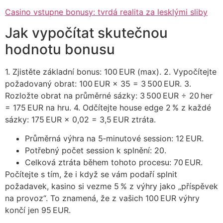
Casino vstupne bonusy: tvrdá realita za lesklými sliby
Jak vypočítat skutečnou
hodnotu bonusu
1. Zjistěte základní bonus: 100 EUR (max). 2. Vypočítejte
požadovaný obrat: 100 EUR × 35 = 3 500 EUR. 3.
Rozložte obrat na průměrné sázky: 3 500 EUR ÷ 20 her
= 175 EUR na hru. 4. Odčítejte house edge 2 % z každé
sázky: 175 EUR × 0,02 = 3,5 EUR ztráta.
Průměrná výhra na 5‑minutové session: 12 EUR.
Potřebný počet session k splnění: 20.
Celková ztráta během tohoto procesu: 70 EUR.
Počítejte s tím, že i když se vám podaří splnit
požadavek, kasino si vezme 5 % z výhry jako „příspěvek
na provoz“. To znamená, že z vašich 100 EUR výhry
končí jen 95 EUR.