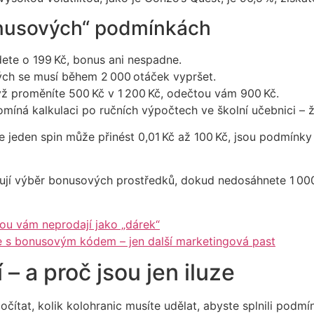
onusových“ podmínkách
dete o 199 Kč, bonus ani nespadne.
ch se musí během 2 000 otáček vypršet.
yž proměníte 500 Kč v 1 200 Kč, odečtou vám 900 Kč.
řipomíná kalkulaci po ručních výpočtech ve školní učebnici 
e jeden spin může přinést 0,01 Kč až 100 Kč, jsou podmínk
ují výběr bonusových prostředků, dokud nedosáhnete 1 000 
rou vám neprodají jako „dárek“
e s bonusovým kódem – jen další marketingová past
 – a proč jsou jen iluze
očítat, kolik kolohranic musíte udělat, abyste splnili podm