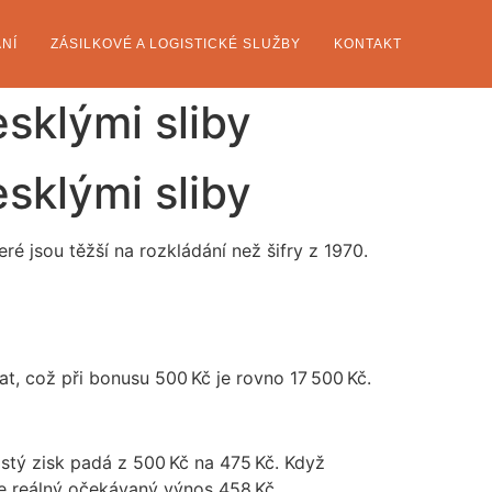
NÍ
ZÁSILKOVÉ A LOGISTICKÉ SLUŽBY
KONTAKT
esklými sliby
esklými sliby
ré jsou těžší na rozkládání než šifry z 1970.
, což při bonusu 500 Kč je rovno 17 500 Kč.
istý zisk padá z 500 Kč na 475 Kč. Když
áte reálný očekávaný výnos 458 Kč.