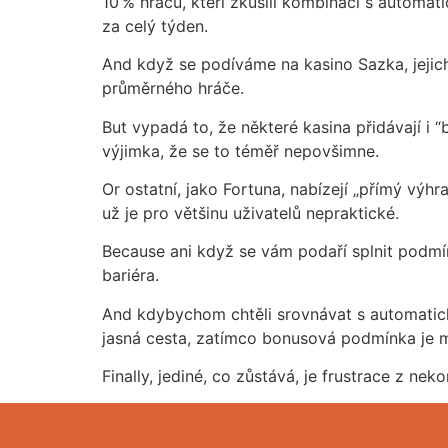
10 % hráčů, kteří zkusili kombinaci s automat
za celý týden.
And když se podíváme na kasino Sazka, jejic
průměrného hráče.
But vypadá to, že některé kasina přidávají i
výjimka, že se to téměř nepovšimne.
Or ostatní, jako Fortuna, nabízejí „přímý vý
už je pro většinu uživatelů nepraktické.
Because ani když se vám podaří splnit podmínk
bariéra.
And kdybychom chtěli srovnávat s automatick
jasná cesta, zatímco bonusová podmínka je 
Finally, jediné, co zůstává, je frustrace z ne