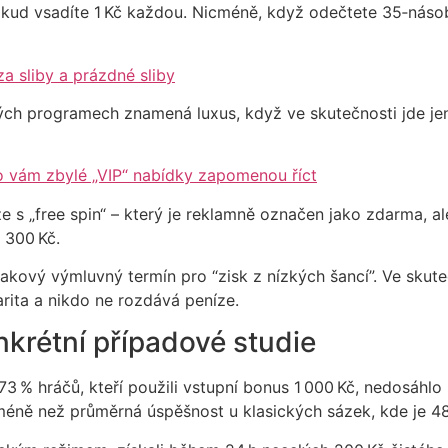
okud vsadíte 1 Kč každou. Nicméně, když odečtete 35‑násob
a sliby a prázdné sliby
ch programech znamená luxus, když ve skutečnosti jde jen 
 vám zbylé „VIP“ nabídky zapomenou říct
uze s „free spin“ – který je reklamně označen jako zdarma, a
 300 Kč.
takový výmluvný termín pro “zisk z nízkých šancí”. Ve skute
arita a nikdo ne rozdává peníze.
nkrétní případové studie
73 % hráčů, kteří použili vstupní bonus 1 000 Kč, nedosáh
méně než průměrná úspěšnost u klasických sázek, kde je 48