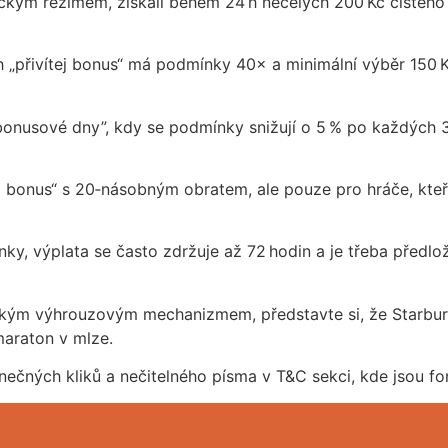
ickým režimem, získali během 24 h necelých 200 Kč čistého 
h „přivítej bonus“ má podmínky 40× a minimální výběr 150 
 “bonusové dny”, kdy se podmínky snižují o 5 % po každých 
hra bonus“ s 20‑násobným obratem, ale pouze pro hráče, kt
y, výplata se často zdržuje až 72 hodin a je třeba předlož
ým výhrouzovým mechanizmem, představte si, že Starburst 
maraton v mlze.
konečných kliků a nečitelného písma v T&C sekci, kde jsou fon