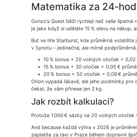
Matematika za 24‑ho
Gonzo’s Quest běží rychleji než vaše špatná r
je jako když si uděláte 15 % slevu na nákup, a
But ve hře Starburst, kde průměrná volatilita
v Synotu – jedinečná, ale mírně podprůměrná.
10 % bonus + 20 volných otoček = 0,02
15 % bonus + 30 otoček = 0,05 € průmě
20 % bonus + 50 otoček = 0,09 € průmě
Orion vypadá lákavě, ale jeho podmínky pro ob
čekat, že vám přinese jen 2 kg.
Jak rozbít kalkulaci?
Protože 1 000 € sázky na 20 volných otoček v
And because každá výhra v 2026 je průměrem 0
zaplatíte za taxi v Praze během dopravní špič