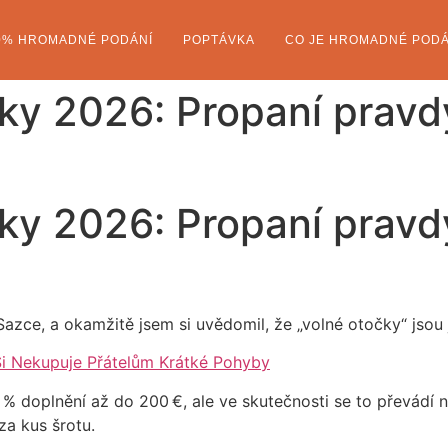
0% HROMADNÉ PODÁNÍ
POPTÁVKA
CO JE HROMADNÉ PODÁ
ky 2026: Propaní pravd
ky 2026: Propaní pravd
azce, a okamžitě jsem si uvědomil, že „volné otočky“ jsou j
 Si Nekupuje Přátelům Krátké Pohyby
00 % doplnění až do 200 €, ale ve skutečnosti se to převádí
za kus šrotu.