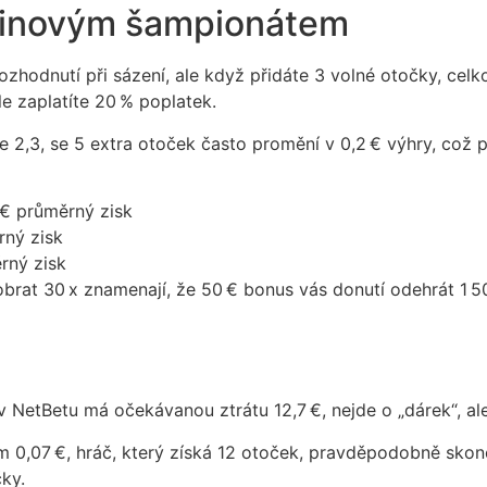
dinovým šampionátem
ozhodnutí při sázení, ale když přidáte 3 volné otočky, celk
le zaplatíte 20 % poplatek.
 je 2,3, se 5 extra otoček často promění v 0,2 € výhry, což
 € průměrný zisk
rný zisk
rný zisk
rat 30 x znamenají, že 50 € bonus vás donutí odehrát 1 500
 NetBetu má očekávanou ztrátu 12,7 €, nejde o „dárek“, ale
,07 €, hráč, který získá 12 otoček, pravděpodobně skončí 
ky.