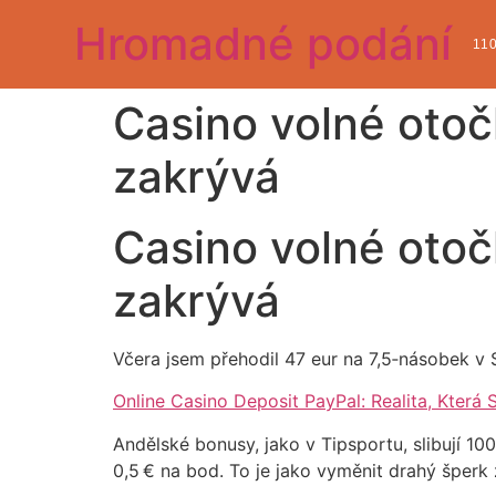
Hromadné podání
11
Casino volné otoč
zakrývá
Casino volné otoč
zakrývá
Včera jsem přehodil 47 eur na 7,5‑násobek v S
Online Casino Deposit PayPal: Realita, Která
Andělské bonusy, jako v Tipsportu, slibují 1
0,5 € na bod. To je jako vyměnit drahý šperk 