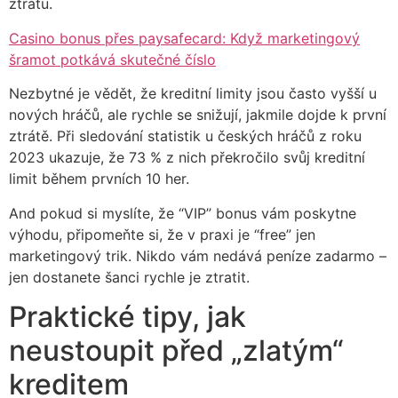
ztrátu.
Casino bonus přes paysafecard: Když marketingový
šramot potkává skutečné číslo
Nezbytné je vědět, že kreditní limity jsou často vyšší u
nových hráčů, ale rychle se snižují, jakmile dojde k první
ztrátě. Při sledování statistik u českých hráčů z roku
2023 ukazuje, že 73 % z nich překročilo svůj kreditní
limit během prvních 10 her.
And pokud si myslíte, že “VIP” bonus vám poskytne
výhodu, připomeňte si, že v praxi je “free” jen
marketingový trik. Nikdo vám nedává peníze zadarmo –
jen dostanete šanci rychle je ztratit.
Praktické tipy, jak
neustoupit před „zlatým“
kreditem