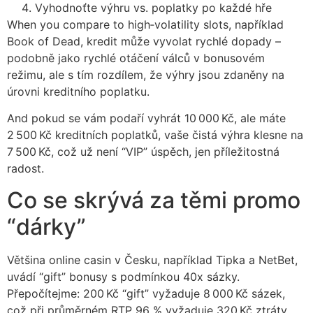
Vyhodnoťte výhru vs. poplatky po každé hře
When you compare to high‑volatility slots, například
Book of Dead, kredit může vyvolat rychlé dopady –
podobně jako rychlé otáčení válců v bonusovém
režimu, ale s tím rozdílem, že výhry jsou zdaněny na
úrovni kreditního poplatku.
And pokud se vám podaří vyhrát 10 000 Kč, ale máte
2 500 Kč kreditních poplatků, vaše čistá výhra klesne na
7 500 Kč, což už není “VIP” úspěch, jen příležitostná
radost.
Co se skrývá za těmi promo
“dárky”
Většina online casin v Česku, například Tipka a NetBet,
uvádí “gift” bonusy s podmínkou 40x sázky.
Přepočítejme: 200 Kč “gift” vyžaduje 8 000 Kč sázek,
což při průměrném RTP 96 % vyžaduje 320 Kč ztráty