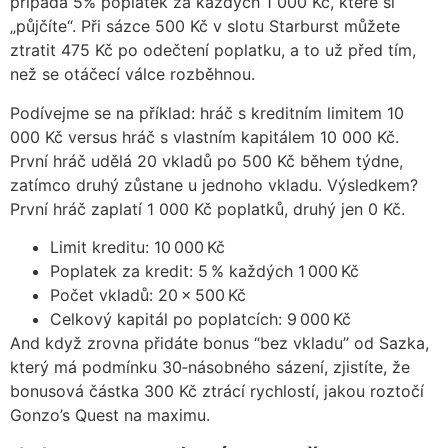
připadá 5% poplatek za každých 1 000 Kč, které si
„půjčíte“. Při sázce 500 Kč v slotu Starburst můžete
ztratit 475 Kč po odečtení poplatku, a to už před tím,
než se otáčecí válce rozběhnou.
Podívejme se na příklad: hráč s kreditním limitem 10
000 Kč versus hráč s vlastním kapitálem 10 000 Kč.
První hráč udělá 20 vkladů po 500 Kč během týdne,
zatímco druhý zůstane u jednoho vkladu. Výsledkem?
První hráč zaplatí 1 000 Kč poplatků, druhý jen 0 Kč.
Limit kreditu: 10 000 Kč
Poplatek za kredit: 5 % každých 1 000 Kč
Počet vkladů: 20 x 500 Kč
Celkový kapitál po poplatcích: 9 000 Kč
And když zrovna přidáte bonus “bez vkladu” od Sazka,
který má podmínku 30‑násobného sázení, zjistíte, že
bonusová částka 300 Kč ztrácí rychlostí, jakou roztočí
Gonzo’s Quest na maximu.