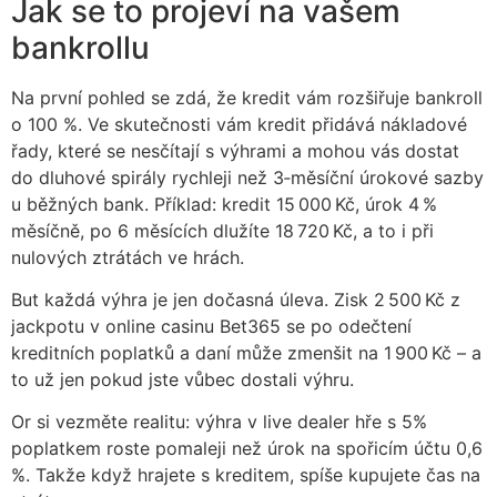
Jak se to projeví na vašem
bankrollu
Na první pohled se zdá, že kredit vám rozšiřuje bankroll
o 100 %. Ve skutečnosti vám kredit přidává nákladové
řady, které se nesčítají s výhrami a mohou vás dostat
do dluhové spirály rychleji než 3‑měsíční úrokové sazby
u běžných bank. Příklad: kredit 15 000 Kč, úrok 4 %
měsíčně, po 6 měsících dlužíte 18 720 Kč, a to i při
nulových ztrátách ve hrách.
But každá výhra je jen dočasná úleva. Zisk 2 500 Kč z
jackpotu v online casinu Bet365 se po odečtení
kreditních poplatků a daní může zmenšit na 1 900 Kč – a
to už jen pokud jste vůbec dostali výhru.
Or si vezměte realitu: výhra v live dealer hře s 5%
poplatkem roste pomaleji než úrok na spořicím účtu 0,6
%. Takže když hrajete s kreditem, spíše kupujete čas na