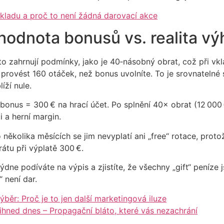
ladu a proč to není žádná darovací akce
 hodnota bonusů vs. realita vý
asto zahrnují podmínky, jako je 40‑násobný obrat, což při 
provést 160 otáček, než bonus uvolníte. To je srovnatelné
íží nule.
 bonus = 300 € na hrací účet. Po splnění 40× obrat (12 000
 a herní margin.
 několika měsících se jim nevyplatí ani „free“ rotace, protož
rátu při výplatě 300 €.
ýdne podíváte na výpis a zjistíte, že všechny „gift“ peníze 
“ není dar.
běr: Proč je to jen další marketingová iluze
 ihned dnes – Propagační bláto, které vás nezachrání