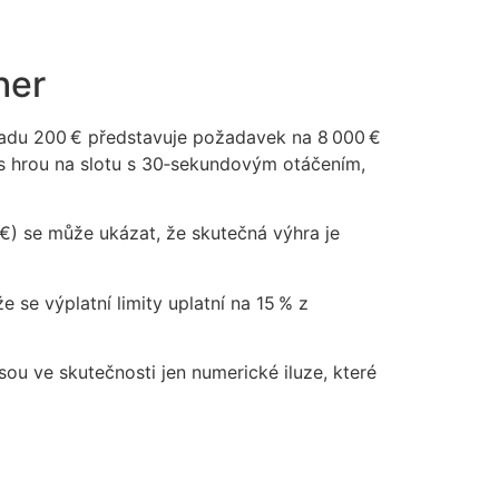
her
vkladu 200 € představuje požadavek na 8 000 €
 s hrou na slotu s 30‑sekundovým otáčením,
 €) se může ukázat, že skutečná výhra je
e se výplatní limity uplatní na 15 % z
jsou ve skutečnosti jen numerické iluze, které