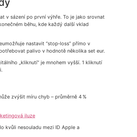
ady
t v sázení po první výhře. To je jako srovnat
ekonečném běhu, kde každý další vklad
eumožňuje nastavit “stop‑loss” přímo v
potřebovat palivo v hodnotě několika set eur.
álního „kliknutí“ je mnohem vyšší. 1 kliknutí
i.
 může zvýšit míru chyb – průměrně 4 %
rketingová iluze
talo kvůli nesouladu mezi ID Apple a