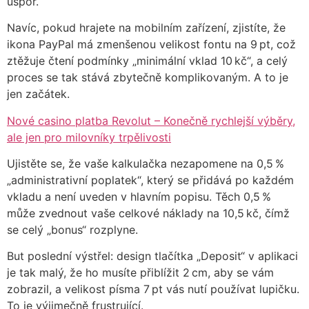
úspor.
Navíc, pokud hrajete na mobilním zařízení, zjistíte, že
ikona PayPal má zmenšenou velikost fontu na 9 pt, což
ztěžuje čtení podmínky „minimální vklad 10 kč“, a celý
proces se tak stává zbytečně komplikovaným. A to je
jen začátek.
Nové casino platba Revolut – Konečně rychlejší výběry,
ale jen pro milovníky trpělivosti
Ujistěte se, že vaše kalkulačka nezapomene na 0,5 %
„administrativní poplatek“, který se přidává po každém
vkladu a není uveden v hlavním popisu. Těch 0,5 %
může zvednout vaše celkové náklady na 10,5 kč, čímž
se celý „bonus“ rozplyne.
But poslední výstřel: design tlačítka „Deposit“ v aplikaci
je tak malý, že ho musíte přiblížit 2 cm, aby se vám
zobrazil, a velikost písma 7 pt vás nutí používat lupičku.
To je výjimečně frustrující.