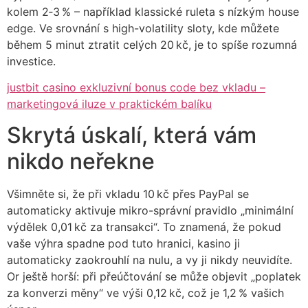
kolem 2‑3 % – například klassické ruleta s nízkým house
edge. Ve srovnání s high-volatility sloty, kde můžete
během 5 minut ztratit celých 20 kč, je to spíše rozumná
investice.
justbit casino exkluzivní bonus code bez vkladu –
marketingová iluze v praktickém balíku
Skrytá úskalí, která vám
nikdo neřekne
Všimněte si, že při vkladu 10 kč přes PayPal se
automaticky aktivuje mikro-správní pravidlo „minimální
výdělek 0,01 kč za transakci“. To znamená, že pokud
vaše výhra spadne pod tuto hranici, kasino ji
automaticky zaokrouhlí na nulu, a vy ji nikdy neuvidíte.
Or ještě horší: při přeúčtování se může objevit „poplatek
za konverzi měny“ ve výši 0,12 kč, což je 1,2 % vašich