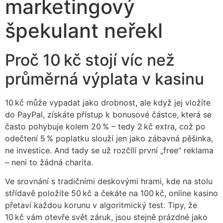
marketingový
špekulant neřekl
Proč 10 kč stojí víc než
průměrná výplata v kasinu
10 kč může vypadat jako drobnost, ale když jej vložíte
do PayPal, získáte přístup k bonusové částce, která se
často pohybuje kolem 20 % – tedy 2 kč extra, což po
odečtení 5 % poplatku slouží jen jako zábavná pěšinka,
ne investice. And tady se už rozčílí první „free“ reklama
– není to žádná charita.
Ve srovnání s tradičními deskovými hrami, kde na stolu
střídavě položíte 50 kč a čekáte na 100 kč, online kasino
přetaví každou korunu v algoritmický test. Tipy, že
10 kč vám otevře svět záruk, jsou stejně prázdné jako