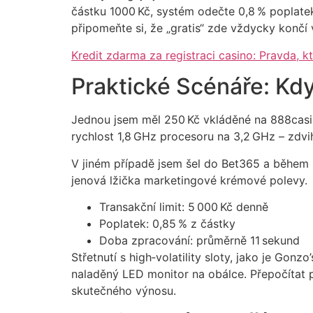
částku 1000 Kč, systém odečte 0,8 % poplatek
připomeňte si, že „gratis“ zde vždycky končí
Kredit zdarma za registraci casino: Pravda, 
Praktické Scénáře: Kdy
Jednou jsem měl 250 Kč vkláděné na 888casino
rychlost 1,8 GHz procesoru na 3,2 GHz – zdvi
V jiném případě jsem šel do Bet365 a během 
jenová lžička marketingové krémové polevy.
Transakční limit: 5 000 Kč denně
Poplatek: 0,85 % z částky
Doba zpracování: průměrně 11 sekund
Střetnutí s high‑volatility sloty, jako je Gon
naladěný LED monitor na obálce. Přepočítat pr
skutečného výnosu.