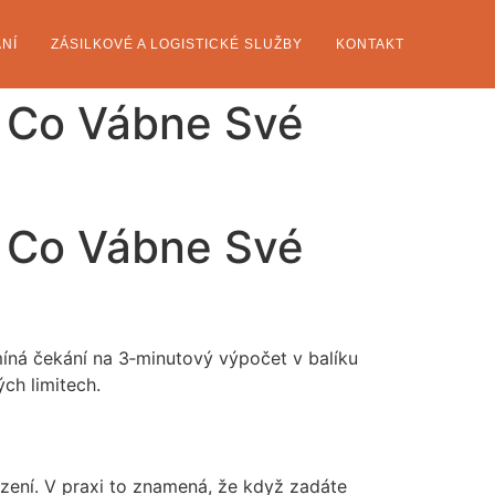
NÍ
ZÁSILKOVÉ A LOGISTICKÉ SLUŽBY
KONTAKT
, Co Vábne Své
, Co Vábne Své
omíná čekání na 3‑minutový výpočet v balíku
ch limitech.
rzení. V praxi to znamená, že když zadáte