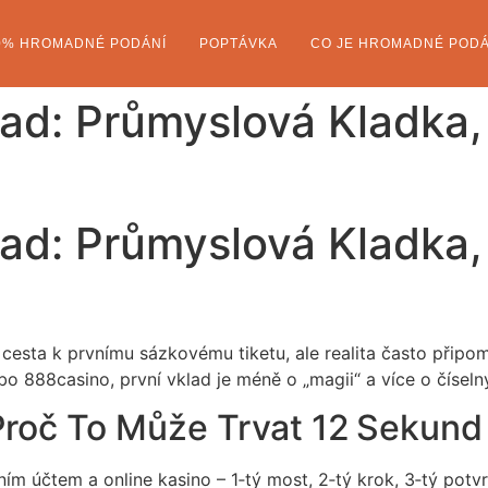
0% HROMADNÉ PODÁNÍ
POPTÁVKA
CO JE HROMADNÉ PODÁ
lad: Průmyslová Kladka
lad: Průmyslová Kladka
á cesta k prvnímu sázkovému tiketu, ale realita často přip
o 888casino, první vklad je méně o „magii“ a více o číselný
 Proč To Může Trvat 12 Sekund
ím účtem a online kasino – 1‑tý most, 2‑tý krok, 3‑tý potv