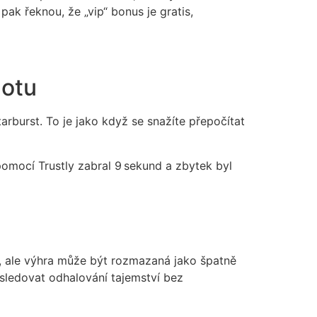
ak řeknou, že „vip“ bonus je gratis,
lotu
rburst. To je jako když se snažíte přepočítat
omocí Trustly zabral 9 sekund a zbytek byl
 ms, ale výhra může být rozmazaná jako špatně
 sledovat odhalování tajemství bez