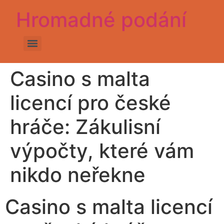
Hromadné podání
Casino s malta
licencí pro české
hráče: Zákulisní
výpočty, které vám
nikdo neřekne
Casino s malta licencí