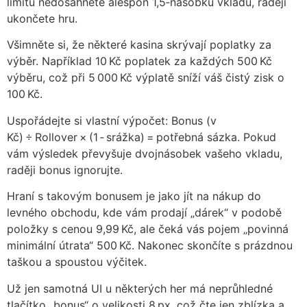
limitu nedosáhnete alespoň 1,5‑násobku vkladu, raději
ukončete hru.
Všimněte si, že některé kasina skrývají poplatky za
výběr. Například 10 Kč poplatek za každých 500 Kč
výběru, což při 5 000 Kč výplatě sníží váš čistý zisk o
100 Kč.
Uspořádejte si vlastní výpočet: Bonus (v
Kč) ÷ Rollover × (1 ‑ srážka) = potřebná sázka. Pokud
vám výsledek převyšuje dvojnásobek vašeho vkladu,
raději bonus ignorujte.
Hraní s takovým bonusem je jako jít na nákup do
levného obchodu, kde vám prodají „dárek“ v podobě
položky s cenou 9,99 Kč, ale čeká vás pojem „povinná
minimální útrata“ 500 Kč. Nakonec skončíte s prázdnou
taškou a spoustou výčitek.
Už jen samotná UI u některých her má neprůhledné
tlačítko „bonus“ o velikosti 8 px, což čte jen zblízka a