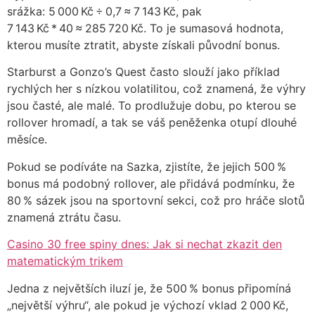
srážka: 5 000 Kč ÷ 0,7 ≈ 7 143 Kč, pak
7 143 Kč * 40 ≈ 285 720 Kč. To je sumasová hodnota,
kterou musíte ztratit, abyste získali původní bonus.
Starburst a Gonzo’s Quest často slouží jako příklad
rychlých her s nízkou volatilitou, což znamená, že výhry
jsou časté, ale malé. To prodlužuje dobu, po kterou se
rollover hromadí, a tak se váš peněženka otupí dlouhé
měsíce.
Pokud se podíváte na Sazka, zjistíte, že jejich 500 %
bonus má podobný rollover, ale přidává podmínku, že
80 % sázek jsou na sportovní sekci, což pro hráče slotů
znamená ztrátu času.
Casino 30 free spiny dnes: Jak si nechat zkazit den
matematickým trikem
Jedna z největších iluzí je, že 500 % bonus připomíná
„největší výhru“, ale pokud je výchozí vklad 2 000 Kč,