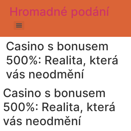
Hromadné podání
Casino s bonusem
500%: Realita, která
vás neodmění
Casino s bonusem
500%: Realita, která
vás neodmění