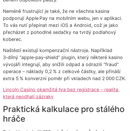
Neméně frustrující je také, že ne všechna kasina
podporují Apple Pay na mobilním webu, jen v aplikaci.
To vás nutí přepínat mezi iOS a Android, což je jako
přecházet z pohodlné sedačky na tvrdý podlahový
koberec.
Naštěstí existují kompenzační nástroje. Například
3‑dílný “apple‑pay‑shield” plugin, který některé kasino
vývojáři integrují, aby snížili odpad a odrazili “fraud”
operace – náklady 0,2 % z celkové částky, ale přináší
extra 5 % konverzní poměr při vkladech nad 2 000 CZK.
Lincoln Casino okamžitá hra bez registrace – realita,
která neodhalí zázraky
Praktická kalkulace pro stálého
hráče