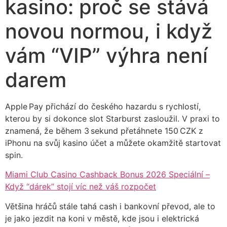
kasino: proč se stává
novou normou, i když
vám “VIP” výhra není
darem
Apple Pay přichází do českého hazardu s rychlostí,
kterou by si dokonce slot Starburst zasloužil. V praxi to
znamená, že během 3 sekund přetáhnete 150 CZK z
iPhonu na svůj kasino účet a můžete okamžitě startovat
spin.
Miami Club Casino Cashback Bonus 2026 Speciální –
Když “dárek” stojí víc než váš rozpočet
Většina hráčů stále tahá cash i bankovní převod, ale to
je jako jezdit na koni v městě, kde jsou i elektrická