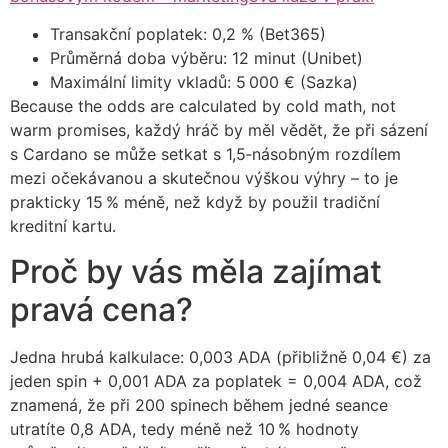
Transakční poplatek: 0,2 % (Bet365)
Průměrná doba výběru: 12 minut (Unibet)
Maximální limity vkladů: 5 000 € (Sazka)
Because the odds are calculated by cold math, not
warm promises, každý hráč by měl vědět, že při sázení
s Cardano se může setkat s 1,5‑násobným rozdílem
mezi očekávanou a skutečnou výškou výhry – to je
prakticky 15 % méně, než když by použil tradiční
kreditní kartu.
Proč by vás měla zajímat
pravá cena?
Jedna hrubá kalkulace: 0,003 ADA (přibližně 0,04 €) za
jeden spin + 0,001 ADA za poplatek = 0,004 ADA, což
znamená, že při 200 spinech během jedné seance
utratíte 0,8 ADA, tedy méně než 10 % hodnoty