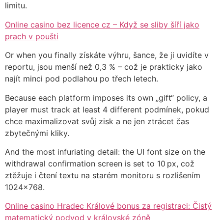
limitu.
Online casino bez licence cz – Když se sliby šíří jako
prach v poušti
Or when you finally získáte výhru, šance, že ji uvidíte v
reportu, jsou menší než 0,3 % – což je prakticky jako
najít minci pod podlahou po třech letech.
Because each platform imposes its own „gift“ policy, a
player must track at least 4 different podmínek, pokud
chce maximalizovat svůj zisk a ne jen ztrácet čas
zbytečnými kliky.
And the most infuriating detail: the UI font size on the
withdrawal confirmation screen is set to 10 px, což
ztěžuje i čtení textu na starém monitoru s rozlišením
1024×768.
Online casino Hradec Králové bonus za registraci: Čistý
matematický podvod v královské zóně