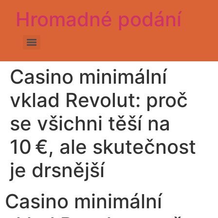
Hromadné podání
Casino minimální
vklad Revolut: proč
se všichni těší na
10 €, ale skutečnost
je drsnější
Casino minimální