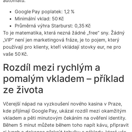
automatu.
Google Pay poplatek: 1,2 %
Minimální vklad: 50 Kč
Průměrná výhra Starburst: 0,35 Kč
To je matematika, která nezná žádné „free“ sny. Žádný
„VIP“ není jen marketingová fráze, je to pojem, který
používají pro klienty, kteří vkládají stovky eur, ne pro
vaše 50 Kč.
Rozdíl mezi rychlým a
pomalým vkladem – příklad
ze života
Včerejší nápad na vyzkoušení nového kasina v Praze,
kde přijímají Google Pay, ukázal rozdíl mezi okamžitým
vkladem a pěti minutovým čekáním na ověření identity.
Během 5 minut můžete během toho napít kávu, připravit
si lunch a dokonce překrýt tabulku s náklady, které vás