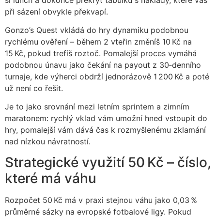
při sázení obvykle překvapí.
Gonzo’s Quest vkládá do hry dynamiku podobnou
rychlému ověření – během 2 vteřin změníš 10 Kč na
15 Kč, pokud trefíš roztoč. Pomalejší proces vymáhá
podobnou únavu jako čekání na payout z 30‑denního
turnaje, kde výherci obdrží jednorázově 1 200 Kč a poté
už není co řešit.
Je to jako srovnání mezi letním sprintem a zimním
maratonem: rychlý vklad vám umožní hned vstoupit do
hry, pomalejší vám dává čas k rozmyšlenému zklamání
nad nízkou návratností.
Strategické využití 50 Kč – číslo,
které má váhu
Rozpočet 50 Kč má v praxi stejnou váhu jako 0,03 %
průměrné sázky na evropské fotbalové ligy. Pokud