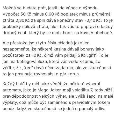
Možná se budete ptát, jestli jde vůbec o výhodu.
Vypočet 50 Kč mínus 0,60 Kč poplatek minus průměrná
ztráta 0,30 Kč za spin dává konečný stav -0,40 Kč. To je
prakticky nulová ztráta, ale i tak vás to připraví o každý
drobný cent, který by se mohl hodit na kávu v obchodě.
Ale přestože jsou tyto čísla chladná jako led,
nezapomeňte, že některé kasina dávají bonusy jako
pozůstatek za 10 Kč, čímž vám přidají 5 Kč „gift“. To je
jen marketingová iluze, která vás vede k tomu, že
věříte, že „free“ dává něco zadarmo, ale ve skutečnosti
to jen posunuje rovnováhu o pár korun.
Každý hráč by měl také vědět, že některé výherní
automaty, jako je Mega Joker, mají volatilitu 7, tedy nižší
pravděpodobnost velkých výher, ale vyšší šanci na malé
výplaty, což může být zaměněno s pravidelným tokem
peněz, když ve skutečnosti se jedná o pomalý odliv.