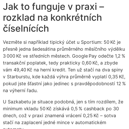
Jak to funguje v praxi –
rozklad na konkrétních
číselnících
Vezměte si například tipický účet u Sportium: 50 Kč je
přesně jedna šedesátina průměrného měsíčního výdělku
3 000 Kč ve středních městech. Google Pay odečte 1,2 %
transakční poplatek, tedy prakticky 0,60 Kč, a zbyde
vám 49,40 Kč na herní kredit. Ten už stačí na dva spiny
v Starburstu, kde každá výhra průměrně vyplatí 0,35 Kč,
pokud jste šťastní jako jedinec s pravděpodobností 12 %
na výherní řadu.
U Sazkabetu je situace podobná, jen s tím rozdílem, že
minimum vkladu 50 Kč získává 0,5 % cashback po 30
dnech, což v praxi znamená vrácení 0,25 Kč – sotva
stačí na zaplacení jedné mince v automatickém