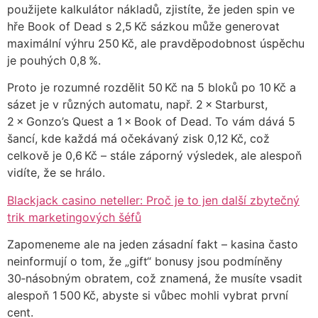
použijete kalkulátor nákladů, zjistíte, že jeden spin ve
hře Book of Dead s 2,5 Kč sázkou může generovat
maximální výhru 250 Kč, ale pravděpodobnost úspěchu
je pouhých 0,8 %.
Proto je rozumné rozdělit 50 Kč na 5 bloků po 10 Kč a
sázet je v různých automatu, např. 2 × Starburst,
2 × Gonzo’s Quest a 1 × Book of Dead. To vám dává 5
šancí, kde každá má očekávaný zisk 0,12 Kč, což
celkově je 0,6 Kč – stále záporný výsledek, ale alespoň
vidíte, že se hrálo.
Blackjack casino neteller: Proč je to jen další zbytečný
trik marketingových šéfů
Zapomeneme ale na jeden zásadní fakt – kasina často
neinformují o tom, že „gift“ bonusy jsou podmíněny
30‑násobným obratem, což znamená, že musíte vsadit
alespoň 1 500 Kč, abyste si vůbec mohli vybrat první
cent.