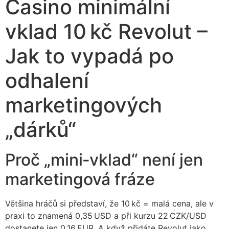
Casino minimální
vklad 10 kč Revolut –
Jak to vypadá po
odhalení
marketingových
„dárků“
Proč „mini‑vklad“ není jen
marketingová fráze
Většina hráčů si představí, že 10 kč = malá cena, ale v
praxi to znamená 0,35 USD a při kurzu 22 CZK/USD
dostanete jen 0,16 EUR. A když přidáte Revolut jako