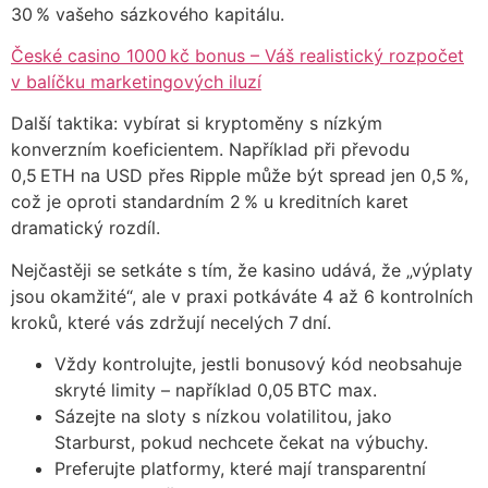
30 % vašeho sázkového kapitálu.
České casino 1000 kč bonus – Váš realistický rozpočet
v balíčku marketingových iluzí
Další taktika: vybírat si kryptoměny s nízkým
konverzním koeficientem. Například při převodu
0,5 ETH na USD přes Ripple může být spread jen 0,5 %,
což je oproti standardním 2 % u kreditních karet
dramatický rozdíl.
Nejčastěji se setkáte s tím, že kasino udává, že „výplaty
jsou okamžité“, ale v praxi potkáváte 4 až 6 kontrolních
kroků, které vás zdržují necelých 7 dní.
Vždy kontrolujte, jestli bonusový kód neobsahuje
skryté limity – například 0,05 BTC max.
Sázejte na sloty s nízkou volatilitou, jako
Starburst, pokud nechcete čekat na výbuchy.
Preferujte platformy, které mají transparentní