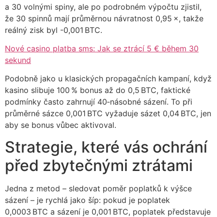
a 30 volnými spiny, ale po podrobném výpočtu zjistil,
že 30 spinnů mají průměrnou návratnost 0,95 ×, takže
reálný zisk byl -0,001 BTC.
Nové casino platba sms: Jak se ztrácí 5 € během 30
sekund
Podobně jako u klasických propagačních kampaní, když
kasino slibuje 100 % bonus až do 0,5 BTC, faktické
podmínky často zahrnují 40‑násobné sázení. To při
průměrné sázce 0,001 BTC vyžaduje sázet 0,04 BTC, jen
aby se bonus vůbec aktivoval.
Strategie, které vás ochrání
před zbytečnými ztrátami
Jedna z metod – sledovat poměr poplatků k výšce
sázení – je rychlá jako šíp: pokud je poplatek
0,0003 BTC a sázení je 0,001 BTC, poplatek představuje