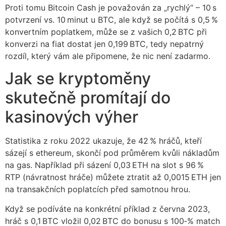
Proti tomu Bitcoin Cash je považován za „rychlý“ – 10 s
potvrzení vs. 10 minut u BTC, ale když se počítá s 0,5 %
konvertním poplatkem, může se z vašich 0,2 BTC při
konverzi na fiat dostat jen 0,199 BTC, tedy nepatrný
rozdíl, který vám ale připomene, že nic není zadarmo.
Jak se kryptoměny
skutečně promítají do
kasinových výher
Statistika z roku 2022 ukazuje, že 42 % hráčů, kteří
sázejí s ethereum, skončí pod průměrem kvůli nákladům
na gas. Například při sázení 0,03 ETH na slot s 96 %
RTP (návratnost hráče) můžete ztratit až 0,0015 ETH jen
na transakčních poplatcích před samotnou hrou.
Když se podíváte na konkrétní příklad z června 2023,
hráč s 0,1 BTC vložil 0,02 BTC do bonusu s 100‑% match