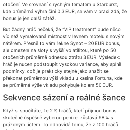
otočení. Ve srovnání s rychlým tematem u Starburst,
kde průměrná výhra činí 0,3 EUR, se vám v praxi zdá, že
bonus je jen další zátěž.
But žádný hráč nečeká, že “VIP treatment” bude něco
víc než vymalovaná místnost v levném motelu s novým
nátěrem. Přesně to vám řekne Synot – 20 EUR bonus,
ale omezení na sloty s vyšší volatilitou, které po 50
otočeních průměrně odnesou ztrátu 3 EUR. Výsledek:
hráč je nucen podstoupit vysokou variance, aby splnil
podmínky, což je prakticky stejné jako snažit se
překonat průměrnou výši vkladu u kasina Fortuna, kde
se průměrná výše vkladu pohybuje kolem 50 EUR.
Sekvence sázení a reálné šance
Když si spočítáte, že 2 % hráčů, kteří přijmou bonus,
skutečně úspěšně vyberou peníze, zůstává 98 % s
prázdným účtem. To odpovídá tomu, že z 100 hráčů