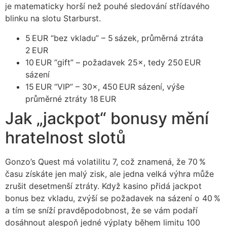
je matematicky horší než pouhé sledování střídavého
blinku na slotu Starburst.
5 EUR “bez vkladu” – 5 sázek, průměrná ztráta
2 EUR
10 EUR “gift” – požadavek 25×, tedy 250 EUR
sázení
15 EUR “VIP” – 30×, 450 EUR sázení, výše
průměrné ztráty 18 EUR
Jak „jackpot“ bonusy mění
hratelnost slotů
Gonzo’s Quest má volatilitu 7, což znamená, že 70 %
času získáte jen malý zisk, ale jedna velká výhra může
zrušit desetmenší ztráty. Když kasino přidá jackpot
bonus bez vkladu, zvýší se požadavek na sázení o 40 %
a tím se sníží pravděpodobnost, že se vám podaří
dosáhnout alespoň jedné výplaty během limitu 100