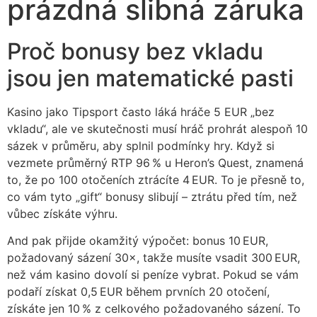
prázdná slibná záruka
Proč bonusy bez vkladu
jsou jen matematické pasti
Kasino jako Tipsport často láká hráče 5 EUR „bez
vkladu“, ale ve skutečnosti musí hráč prohrát alespoň 10
sázek v průměru, aby splnil podmínky hry. Když si
vezmete průměrný RTP 96 % u Heron’s Quest, znamená
to, že po 100 otočeních ztrácíte 4 EUR. To je přesně to,
co vám tyto „gift“ bonusy slibují – ztrátu před tím, než
vůbec získáte výhru.
And pak přijde okamžitý výpočet: bonus 10 EUR,
požadovaný sázení 30×, takže musíte vsadit 300 EUR,
než vám kasino dovolí si peníze vybrat. Pokud se vám
podaří získat 0,5 EUR během prvních 20 otočení,
získáte jen 10 % z celkového požadovaného sázení. To