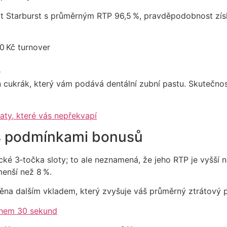
lot Starburst s průměrným RTP 96,5 %, pravděpodobnost zí
0 Kč turnover
ě
jen cukrák, který vám podává dentální zubní pastu. Skutečno
aty, které vás nepřekvapí
ů s podmínkami bonusů
sické 3‑točka sloty; to ale neznamená, že jeho RTP je vyšší 
enší než 8 %.
něna dalším vkladem, který zvyšuje váš průměrný ztrátový 
během 30 sekund