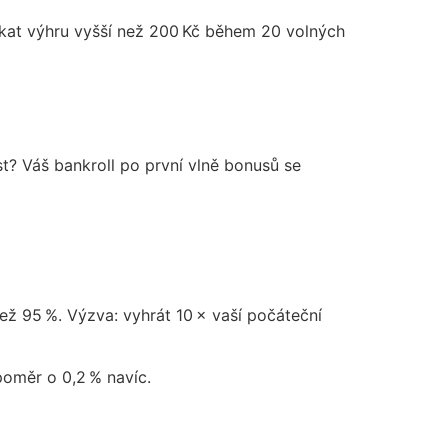
skat výhru vyšší než 200 Kč během 20 volných
st? Váš bankroll po první vlně bonusů se
než 95 %. Výzva: vyhrát 10 × vaší počáteční
poměr o 0,2 % navíc.