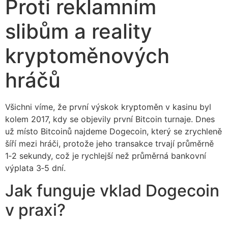
Proti reklamním
slibům a reality
kryptoměnových
hráčů
Všichni víme, že první výskok kryptoměn v kasinu byl
kolem 2017, kdy se objevily první Bitcoin turnaje. Dnes
už místo Bitcoinů najdeme Dogecoin, který se zrychleně
šíří mezi hráči, protože jeho transakce trvají průměrně
1‑2 sekundy, což je rychlejší než průměrná bankovní
výplata 3‑5 dní.
Jak funguje vklad Dogecoin
v praxi?