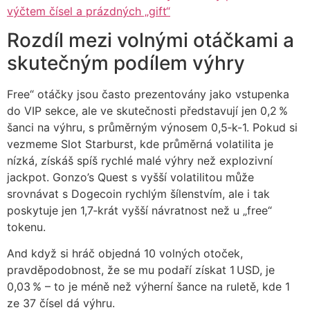
výčtem čísel a prázdných „gift“
Rozdíl mezi volnými otáčkami a
skutečným podílem výhry
Free“ otáčky jsou často prezentovány jako vstupenka
do VIP sekce, ale ve skutečnosti představují jen 0,2 %
šanci na výhru, s průměrným výnosem 0,5‑k-1. Pokud si
vezmeme Slot Starburst, kde průměrná volatilita je
nízká, získáš spíš rychlé malé výhry než explozivní
jackpot. Gonzo’s Quest s vyšší volatilitou může
srovnávat s Dogecoin rychlým šílenstvím, ale i tak
poskytuje jen 1,7‑krát vyšší návratnost než u „free“
tokenu.
And když si hráč objedná 10 volných otoček,
pravděpodobnost, že se mu podaří získat 1 USD, je
0,03 % – to je méně než výherní šance na ruletě, kde 1
ze 37 čísel dá výhru.