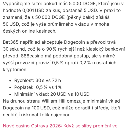
Vypočítejme si to: pokud máš 5 000 DOGE, které jsou v
hodnotě 0,001 USD za kus, dostaneš 5 USD. V praxi to
znamená, že s 50 000 DOGE (pěkný balík) získáš
50 USD, což je výše průměrného vkladu v mnoha
českých online kasinech.
Bet365 například akceptuje Dogecoin a převod trvá
30 sekund, což je o 90 % rychlejší než klasický bankovní
převod. 888casino má podobný postup, ale s mírně
vyšší provozní provizí 0,5 % oproti 0,2 % u ostatních
kryptoměn.
Rychlost: 30 s vs 72 h
Poplatek: 0,5 % vs 1 %
Minimální vklad: 20 USD vs 10 USD
Na druhou stranu William Hill omezuje minimální vklad
Dogecoin na 100 USD, což může odradit i středy, kteří
nechtějí riskovat tolik najednou.
Nové casino Ostrava 2026: Když se sliby promění ve