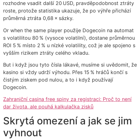
rozhodne vsadit další 20 USD, pravděpodobnost ztráty
roste, protože statistika ukazuje, že po výhře přichází
průměrná ztráta 0,68 × sázky.
Or when the same player použije Dogecoin na automat
s volatilitou 80 % (vysoce volatilní), dostane průměrnou
ROI 5 % místo 2 % u nízké volatility, což je ale spojeno s
vyšším rizikem ztráty celého vkladu.
But i když jsou tyto čísla lákavé, musíme si uvědomit, že
kasino si vždy udrží výhodu. Přes 15 % hráčů končí s
čistým ziskem pod nulou, a to i když používají
Dogecoin.
Zahraniční casina free spiny za registraci: Proč to není
dar života, ale pouhá kalkulačka zisků
Skrytá omezení a jak se jim
vyhnout