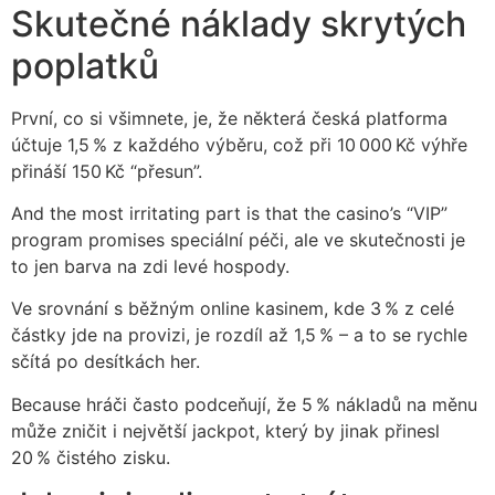
Skutečné náklady skrytých
poplatků
První, co si všimnete, je, že některá česká platforma
účtuje 1,5 % z každého výběru, což při 10 000 Kč výhře
přináší 150 Kč “přesun”.
And the most irritating part is that the casino’s “VIP”
program promises speciální péči, ale ve skutečnosti je
to jen barva na zdi levé hospody.
Ve srovnání s běžným online kasinem, kde 3 % z celé
částky jde na provizi, je rozdíl až 1,5 % – a to se rychle
sčítá po desítkách her.
Because hráči často podceňují, že 5 % nákladů na měnu
může zničit i největší jackpot, který by jinak přinesl
20 % čistého zisku.