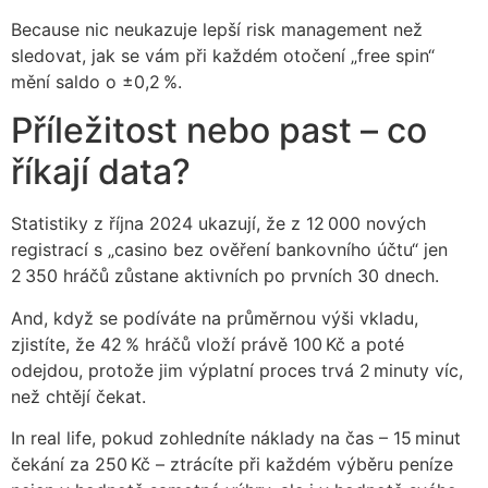
Because nic neukazuje lepší risk management než
sledovat, jak se vám při každém otočení „free spin“
mění saldo o ±0,2 %.
Příležitost nebo past – co
říkají data?
Statistiky z října 2024 ukazují, že z 12 000 nových
registrací s „casino bez ověření bankovního účtu“ jen
2 350 hráčů zůstane aktivních po prvních 30 dnech.
And, když se podíváte na průměrnou výši vkladu,
zjistíte, že 42 % hráčů vloží právě 100 Kč a poté
odejdou, protože jim výplatní proces trvá 2 minuty víc,
než chtějí čekat.
In real life, pokud zohledníte náklady na čas – 15 minut
čekání za 250 Kč – ztrácíte při každém výběru peníze