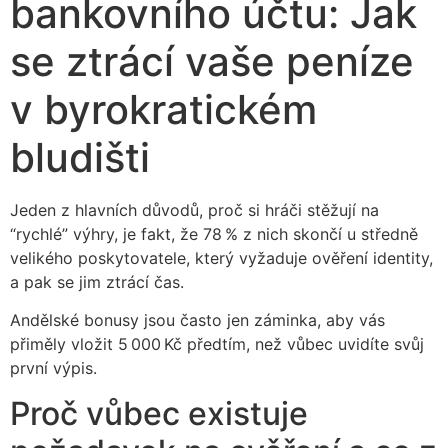
bankovního účtu: Jak
se ztrácí vaše peníze
v byrokratickém
bludišti
Jeden z hlavních důvodů, proč si hráči stěžují na
“rychlé” výhry, je fakt, že 78 % z nich skončí u středně
velikého poskytovatele, který vyžaduje ověření identity,
a pak se jim ztrácí čas.
Andělské bonusy jsou často jen záminka, aby vás
přiměly vložit 5 000 Kč předtím, než vůbec uvidíte svůj
první výpis.
Proč vůbec existuje