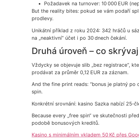
Požadavek na turnover: 10 000 EUR (ne
But the reality bites: pokud se vám podaří s
prodlevy.
Unikátní příklad z roku 2024: 342 hráčů u sá
na „neaktivní“ účet i po 30 dnech čekání.
Druhá úroveň – co skrývaj
Vždycky se objevuje slib „bez registrace“, kte
prodávat za průměr 0,12 EUR za záznam.
And the fine print reads: “bonus je platný po
spin.
Konkrétní srovnání: kasino Sazka nabízí 25‑čl
Because every „free spin“ ve skutečnosti před
podobě bonusových kreditů.
Kasino s minimálním vkladem 50 Kč přes Goog