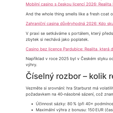
Mobilní casino s českou licencí 2026: Realit
And the whole thing smells like a fresh coat o
Zahraniční casina důvěryhodná 2026: Kdo sku
V praxi se setkáváme s portálem, který předs
zbytek si nechává jako poplatek.
Casino bez licence Pardubice: Realita, která dr
Například v roce 2025 byl v Českém styku odh
výhry.
Číselný rozbor – kolik 
Vezměte si srovnání: hra Starburst má volatil
požadavkem na 40‑násobné sázení, což zname
Účinnost sázky: 80 % (při 40× podmínce
Maximální výhra z bonusu: 150 EUR (čas