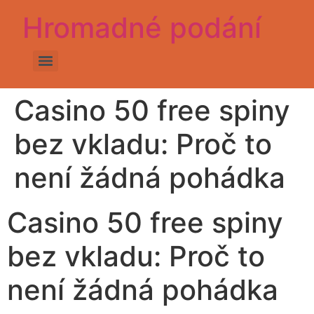
Hromadné podání
Casino 50 free spiny
bez vkladu: Proč to
není žádná pohádka
Casino 50 free spiny
bez vkladu: Proč to
není žádná pohádka