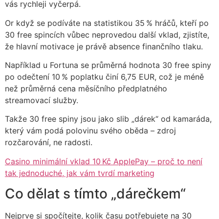
vás rychleji vyčerpá.
Or když se podíváte na statistikou 35 % hráčů, kteří po
30 free spincích vůbec neprovedou další vklad, zjistíte,
že hlavní motivace je právě absence finančního tlaku.
Například u Fortuna se průměrná hodnota 30 free spiny
po odečtení 10 % poplatku činí 6,75 EUR, což je méně
než průměrná cena měsíčního předplatného
streamovací služby.
Takže 30 free spiny jsou jako slib „dárek“ od kamaráda,
který vám podá polovinu svého oběda – zdroj
rozčarování, ne radosti.
Casino minimální vklad 10 Kč ApplePay – proč to není
tak jednoduché, jak vám tvrdí marketing
Co dělat s tímto „dárečkem“
Nejprve si spočítejte, kolik času potřebujete na 30