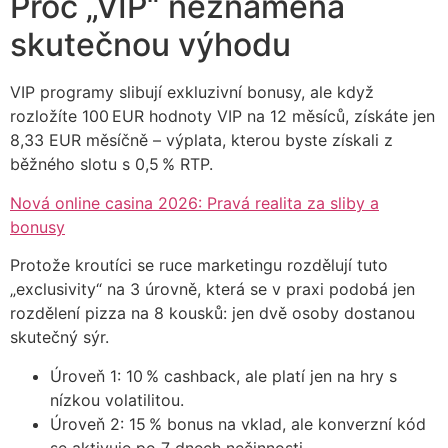
Proč „VIP“ neznamená
skutečnou výhodu
VIP programy slibují exkluzivní bonusy, ale když
rozložíte 100 EUR hodnoty VIP na 12 měsíců, získáte jen
8,33 EUR měsíčně – výplata, kterou byste získali z
běžného slotu s 0,5 % RTP.
Nová online casina 2026: Pravá realita za sliby a
bonusy
Protože kroutíci se ruce marketingu rozdělují tuto
„exclusivity“ na 3 úrovně, která se v praxi podobá jen
rozdělení pizza na 8 kousků: jen dvě osoby dostanou
skutečný sýr.
Úroveň 1: 10 % cashback, ale platí jen na hry s
nízkou volatilitou.
Úroveň 2: 15 % bonus na vklad, ale konverzní kód
se aktivuje po 7 dnech nečinnosti.