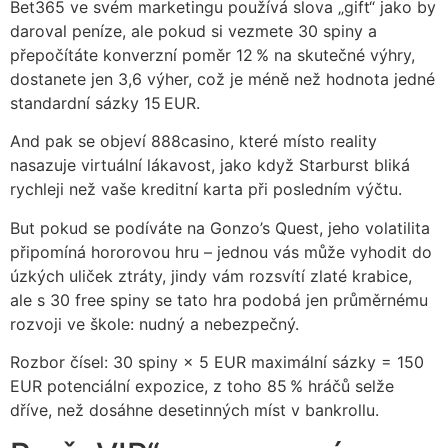
Bet365 ve svém marketingu používá slova „gift“ jako by
daroval peníze, ale pokud si vezmete 30 spiny a
přepočítáte konverzní poměr 12 % na skutečné výhry,
dostanete jen 3,6 výher, což je méně než hodnota jedné
standardní sázky 15 EUR.
And pak se objeví 888casino, které místo reality
nasazuje virtuální lákavost, jako když Starburst bliká
rychleji než vaše kreditní karta při posledním výčtu.
But pokud se podíváte na Gonzo’s Quest, jeho volatilita
připomíná hororovou hru – jednou vás může vyhodit do
úzkých uliček ztráty, jindy vám rozsvítí zlaté krabice,
ale s 30 free spiny se tato hra podobá jen průměrnému
rozvoji ve škole: nudný a nebezpečný.
Rozbor čísel: 30 spiny × 5 EUR maximální sázky = 150
EUR potenciální expozice, z toho 85 % hráčů selže
dříve, než dosáhne desetinných míst v bankrollu.