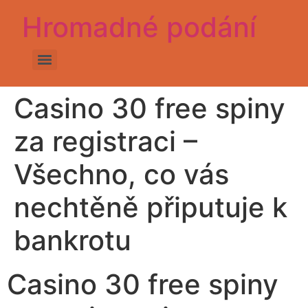
Hromadné podání
Casino 30 free spiny
za registraci –
Všechno, co vás
nechtěně připutuje k
bankrotu
Casino 30 free spiny