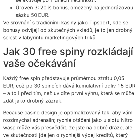
Úroveň 3: 20 % bonus, omezený na jednorázovou
sázku 50 EUR.
Ve srovnání s tradičními kasiny jako Tipsport, kde se
bonusy odvíjejí od skutečných vkladů, je to jen drobný
šelest v labyrintu marketingových triků.
Jak 30 free spiny rozkládají
vaše očekávání
Každý free spin představuje průměrnou ztrátu 0,05
EUR, což po 30 spincích dává kumulativní odliv 1,5 EUR
– a to i před tím, než uvidíte první výhru, která se může
zdát jako drobný zázrak.
Because casino design je optimalizovaný tak, aby vám
rozdmýchal adrenalin; rychlé otáčení jako u slotu Nitro
wasp může vás přesvědčit, že jste na dobré dráze, ale
ve skutečnosti jde jen o rychlejší výdej kreditů, který