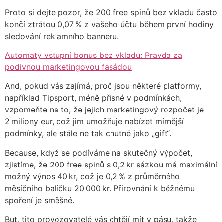
Proto si dejte pozor, že 200 free spinů bez vkladu často
končí ztrátou 0,07 % z vašeho účtu během první hodiny
sledování reklamního banneru.
Automaty vstupní bonus bez vkladu: Pravda za
podivnou marketingovou fasádou
And, pokud vás zajímá, proč jsou některé platformy,
například Tipsport, méně přísné v podmínkách,
vzpomeňte na to, že jejich marketingový rozpočet je
2 miliony eur, což jim umožňuje nabízet mírnější
podmínky, ale stále ne tak chutné jako „gift“.
Because, když se podíváme na skutečný výpočet,
zjistíme, že 200 free spinů s 0,2 kr sázkou má maximální
možný výnos 40 kr, což je 0,2 % z průměrného
měsíčního balíčku 20 000 kr. Přirovnání k běžnému
spoření je směšné.
But, tito provozovatelé vás chtějí mít v pásu, takže