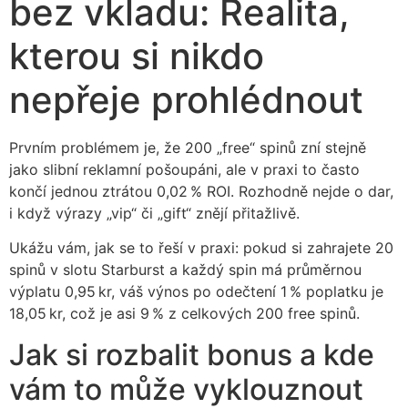
bez vkladu: Realita,
kterou si nikdo
nepřeje prohlédnout
Prvním problémem je, že 200 „free“ spinů zní stejně
jako slibní reklamní pošoupáni, ale v praxi to často
končí jednou ztrátou 0,02 % ROI. Rozhodně nejde o dar,
i když výrazy „vip“ či „gift“ znějí přitažlivě.
Ukážu vám, jak se to řeší v praxi: pokud si zahrajete 20
spinů v slotu Starburst a každý spin má průměrnou
výplatu 0,95 kr, váš výnos po odečtení 1 % poplatku je
18,05 kr, což je asi 9 % z celkových 200 free spinů.
Jak si rozbalit bonus a kde
vám to může vyklouznout