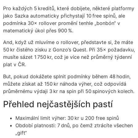
Pro každých 5 kreditů, které dobijete, některé platformy
jako Sazka automaticky přichystají 10 free spinů, ale
podmínka 30× rollover promění tenhle „bonbón“ v
matematický úkol přes 900 %.
And, když už mluvíme o rollover, představte si, že máte
50 kr čistého zisku z Gonzo’s Quest. Při 35× požadavku,
musíte sázet 1 750 kr, což je více než průměrný týdenní
plat v ČR.
But, pokud dokážete splnit podmínky během 48 hodin,
můžete získat až 150 kr náhoda výher, což odpovídá
průměrnému výdaji 3 kr na spin při 50 spinových kolech.
Přehled nejčastějších pastí
Maximální limit výher: 30 kr u 200 free spinů
Období platnosti: 7 dnů, po čemž ztrácíte všechen
„gift“