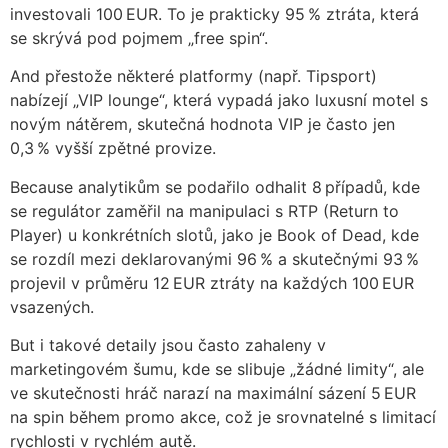
investovali 100 EUR. To je prakticky 95 % ztráta, která
se skrývá pod pojmem „free spin“.
And přestože některé platformy (např. Tipsport)
nabízejí „VIP lounge“, která vypadá jako luxusní motel s
novým nátěrem, skutečná hodnota VIP je často jen
0,3 % vyšší zpětné provize.
Because analytikům se podařilo odhalit 8 případů, kde
se regulátor zaměřil na manipulaci s RTP (Return to
Player) u konkrétních slotů, jako je Book of Dead, kde
se rozdíl mezi deklarovanými 96 % a skutečnými 93 %
projevil v průměru 12 EUR ztráty na každých 100 EUR
vsazených.
But i takové detaily jsou často zahaleny v
marketingovém šumu, kde se slibuje „žádné limity“, ale
ve skutečnosti hráč narazí na maximální sázení 5 EUR
na spin během promo akce, což je srovnatelné s limitací
rychlosti v rychlém autě.