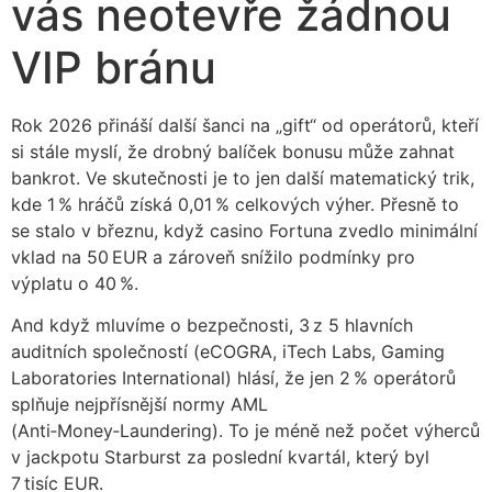
vás neotevře žádnou
VIP bránu
Rok 2026 přináší další šanci na „gift“ od operátorů, kteří
si stále myslí, že drobný balíček bonusu může zahnat
bankrot. Ve skutečnosti je to jen další matematický trik,
kde 1 % hráčů získá 0,01 % celkových výher. Přesně to
se stalo v březnu, když casino Fortuna zvedlo minimální
vklad na 50 EUR a zároveň snížilo podmínky pro
výplatu o 40 %.
And když mluvíme o bezpečnosti, 3 z 5 hlavních
auditních společností (eCOGRA, iTech Labs, Gaming
Laboratories International) hlásí, že jen 2 % operátorů
splňuje nejpřísnější normy AML
(Anti‑Money‑Laundering). To je méně než počet výherců
v jackpotu Starburst za poslední kvartál, který byl
7 tisíc EUR.