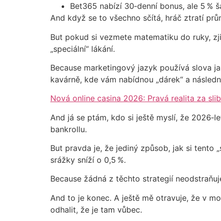
Bet365 nabízí 30‑denní bonus, ale 5 % 
And když se to všechno sčítá, hráč ztratí p
But pokud si vezmete matematiku do ruky, zji
„speciální“ lákání.
Because marketingový jazyk používá slova jako
kavárně, kde vám nabídnou „dárek“ a následn
Nová online casina 2026: Pravá realita za sli
And já se ptám, kdo si ještě myslí, že 2026‑l
bankrollu.
But pravda je, že jediný způsob, jak si tento 
srážky sníží o 0,5 %.
Because žádná z těchto strategií neodstraňuje 
And to je konec. A ještě mě otravuje, že v mo
odhalit, že je tam vůbec.