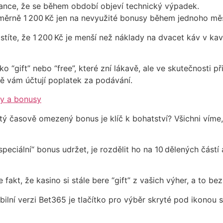
šance, že se během období objeví technický výpadek.
růměrně 1 200 Kč jen na nevyužité bonusy během jednoho mě
stíte, že 1 200 Kč je menší než náklady na dvacet káv v ka
 “gift” nebo “free”, které zní lákavě, ale ve skutečnosti 
ě vám účtují poplatek za podávání.
by a bonusy
etý časově omezený bonus je klíč k bohatství? Všichni víme,
„speciální“ bonus udržet, je rozdělit ho na 10 dělených část
fakt, že kasino si stále bere “gift” z vašich výher, a to be
bilní verzi Bet365 je tlačítko pro výběr skryté pod ikonou s