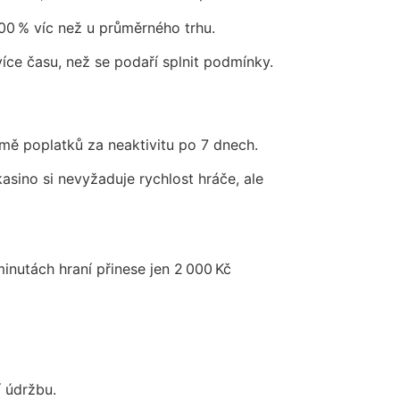
100 % víc než u průměrného trhu.
 více času, než se podaří splnit podmínky.
rmě poplatků za neaktivitu po 7 dnech.
kasino si nevyžaduje rychlost hráče, ale
 minutách hraní přinese jen 2 000 Kč
í údržbu.