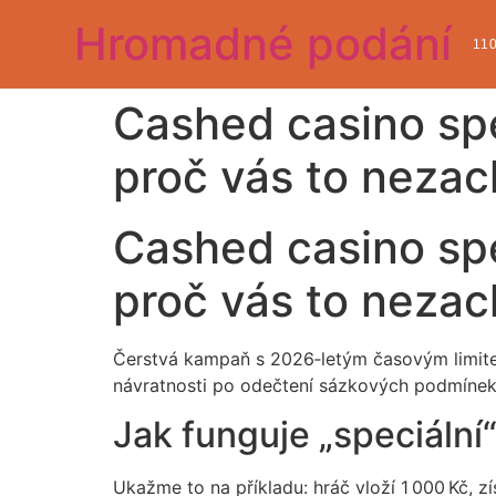
Hromadné podání
11
Cashed casino sp
proč vás to nezach
Cashed casino sp
proč vás to nezach
Čerstvá kampaň s 2026‑letým časovým limitem 
návratnosti po odečtení sázkových podmínek
Jak funguje „speciální
Ukažme to na příkladu: hráč vloží 1 000 Kč, zí