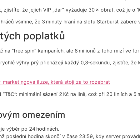
zjistíte, že jejich VIP „dar“ vyžaduje 30 × obrat, což je o 
na hráčů všimne, že 3 minuty hraní na slotu Starburst zabere
tých poplatků
 na “free spin” kampaních, ale 8 milionů z toho mizí ve fo
ychlé výhry prý přicházejí každý 0,3‑sekundu, zjistíte, že 
 marketingová iluze, která stojí za to rozebrat
“T&C”: minimální sázení 2 Kč na linií, což při 20 liniích a 5
asovým omezením
uje výběr po 24 hodinách.
mž poslední hodina skončí v čase 23:59, kdy server provád