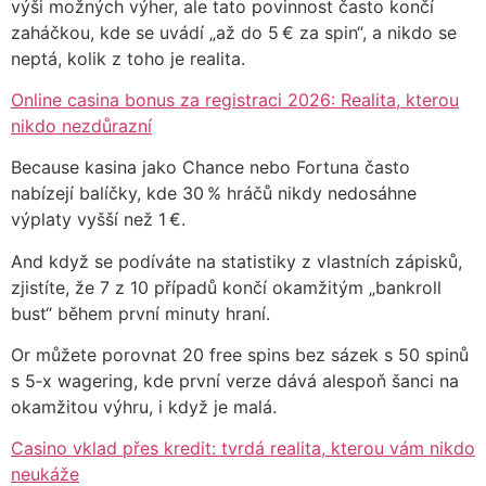
výši možných výher, ale tato povinnost často končí
zaháčkou, kde se uvádí „až do 5 € za spin“, a nikdo se
neptá, kolik z toho je realita.
Online casina bonus za registraci 2026: Realita, kterou
nikdo nezdůrazní
Because kasina jako Chance nebo Fortuna často
nabízejí balíčky, kde 30 % hráčů nikdy nedosáhne
výplaty vyšší než 1 €.
And když se podíváte na statistiky z vlastních zápisků,
zjistíte, že 7 z 10 případů končí okamžitým „bankroll
bust“ během první minuty hraní.
Or můžete porovnat 20 free spins bez sázek s 50 spinů
s 5‑x wagering, kde první verze dává alespoň šanci na
okamžitou výhru, i když je malá.
Casino vklad přes kredit: tvrdá realita, kterou vám nikdo
neukáže