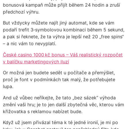
bonusová kampaň může přijít během 24 hodin a zruší
předchozí výhru.
But vždycky můžete najít jiný automat, kde se vám
podaří trefit 3‑symbolovou kombinaci během 5 sekund,
a pak si řeknete, že ta výhra je lepší než 20 „free spins“
– a nic vám to nevyplatí.
České casino 1000 kč bonus – Váš realistický rozpočet
v balíčku marketingových iluzí
Or možná jen budete sedět u počítače a přemýšlet,
proč je font v podmínkách tak malý, že potřebujete
lupa.
And už vůbec neříkejte, že tato „bez sázek“ výhoda
změní vaši hru; je to jen další zbytečná věc, kterou vám
křižovatka s reklamou nabízet bude.
Když už jsem přivázal téma k té jedné ironií, je mi po