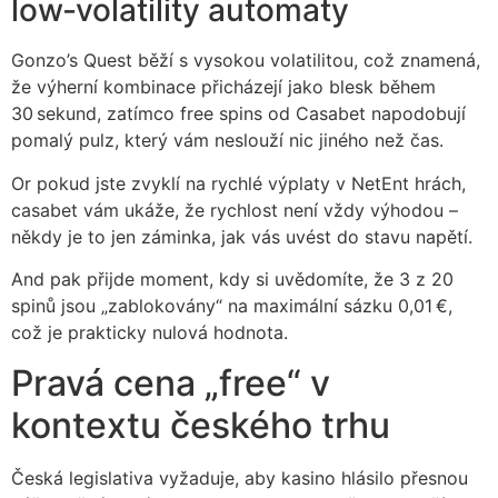
low‑volatility automaty
Gonzo’s Quest běží s vysokou volatilitou, což znamená,
že výherní kombinace přicházejí jako blesk během
30 sekund, zatímco free spins od Casabet napodobují
pomalý pulz, který vám neslouží nic jiného než čas.
Or pokud jste zvyklí na rychlé výplaty v NetEnt hrách,
casabet vám ukáže, že rychlost není vždy výhodou –
někdy je to jen záminka, jak vás uvést do stavu napětí.
And pak přijde moment, kdy si uvědomíte, že 3 z 20
spinů jsou „zablokovány“ na maximální sázku 0,01 €,
což je prakticky nulová hodnota.
Pravá cena „free“ v
kontextu českého trhu
Česká legislativa vyžaduje, aby kasino hlásilo přesnou