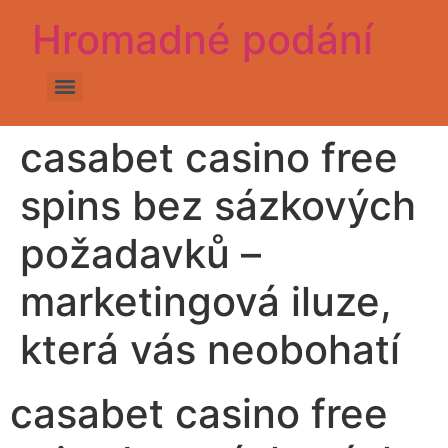
Hromadné podání
casabet casino free
spins bez sázkových
požadavků –
marketingová iluze,
která vás neobohatí
casabet casino free