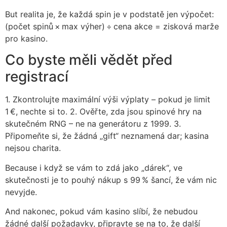
But realita je, že každá spin je v podstatě jen výpočet:
(počet spinů × max výher) ÷ cena akce = zisková marže
pro kasino.
Co byste měli vědět před
registrací
1. Zkontrolujte maximální výši výplaty – pokud je limit
1 €, nechte si to. 2. Ověřte, zda jsou spinové hry na
skutečném RNG – ne na generátoru z 1999. 3.
Připomeňte si, že žádná „gift“ neznamená dar; kasina
nejsou charita.
Because i když se vám to zdá jako „dárek“, ve
skutečnosti je to pouhý nákup s 99 % šancí, že vám nic
nevyjde.
And nakonec, pokud vám kasino slíbí, že nebudou
žádné další požadavky, připravte se na to, že další