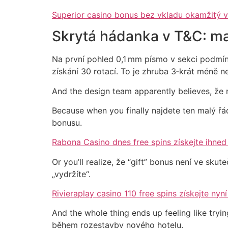
Superior casino bonus bez vkladu okamžitý vý
Skrytá hádanka v T&C: ma
Na první pohled 0,1 mm písmo v sekci podmíne
získání 30 rotací. To je zhruba 3‑krát méně 
And the design team apparently believes, že 
Because when you finally najdete ten malý řá
bonusu.
Rabona Casino dnes free spins získejte ihned 
Or you’ll realize, že “gift” bonus není ve sku
„vydržíte“.
Rivieraplay casino 110 free spins získejte ny
And the whole thing ends up feeling like tryin
během rozestavby nového hotelu.