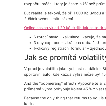
rozpočtu hráče, který je často nižší než prům
But realita je taková, že při 1 000 Kč úvodu
2‑článkovému limitu sázení.
Online casino vklad 20 kč skrill: Jak se to d
6 rotací navíc – kalkulace ukazuje, že 
3 dny expirace – zkrácená doba šetří pr
1‑klikový registrační formulář – zjednod
Jak se promítá volatil
V praxi je volatilita jako rychlost na dálnic
sportovní auto, kde každá výhra může být 15
And the “boomerang” effect? Vypočítejte si 2
průměrná výhra pohybuje kolem 45 % z vsaze
Because the only thing that returns to you i
kasina.