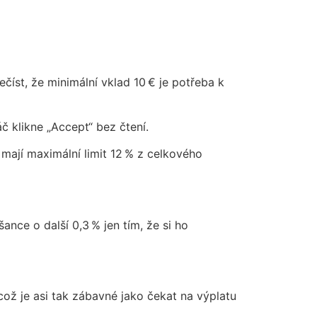
číst, že minimální vklad 10 € je potřeba k
č klikne „Accept“ bez čtení.
 mají maximální limit 12 % z celkového
ance o další 0,3 % jen tím, že si ho
, což je asi tak zábavné jako čekat na výplatu