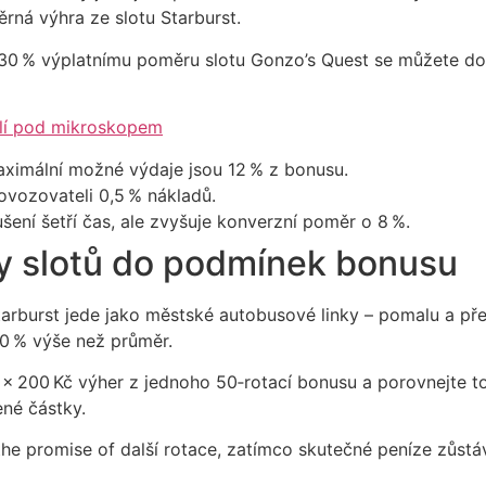
ěrná výhra ze slotu Starburst.
 a 30 % výplatnímu poměru slotu Gonzo’s Quest se můžete do
rolí pod mikroskopem
maximální možné výdaje jsou 12 % z bonusu.
ovozovateli 0,5 % nákladů.
ušení šetří čas, ale zvyšuje konverzní poměr o 8 %.
ity slotů do podmínek bonusu
i: Starburst jede jako městské autobusové linky – pomalu a 
0 % výše než průměr.
 × 200 Kč výher z jednoho 50‑rotací bonusu a porovnejte t
né částky.
s the promise of další rotace, zatímco skutečné peníze zůst