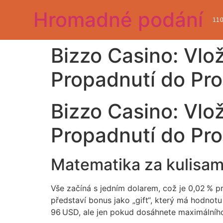
Hromadné podání
11
Bizzo Casino: Vlož
Propadnutí do Pr
Bizzo Casino: Vlož
Propadnutí do Pr
Matematika za kulisam
Vše začíná s jedním dolarem, což je 0,02 % 
představí bonus jako „gift“, který má hodnot
96 USD, ale jen pokud dosáhnete maximálního