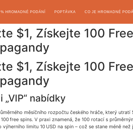
0% HROMADNÉ PODÁNÍ
POPTÁVKA
CO JE HROMADNÉ PODÁ
te $1, Získejte 100 Free
opagandy
te $1, Získejte 100 Free
opagandy
i „VIP“ nabídky
průměrného měsíčního rozpočtu českého hráče, který utratí
u 100 free spins. V praxi znamená, že 100 rotací s průměr
 výherního limitu 10 USD na spin – což se stane méně než 