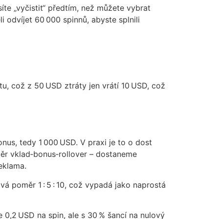
íte „vyčistit“ předtím, než můžete vybrat
 odvíjet 60 000 spinnů, abyste splnili
tu, což z 50 USD ztráty jen vrátí 10 USD, což
nus, tedy 1 000 USD. V praxi je to o dost
měr vklad‑bonus‑rollover – dostaneme
reklama.
vá poměr 1 : 5 : 10, což vypadá jako naprostá
e 0,2 USD na spin, ale s 30 % šancí na nulový