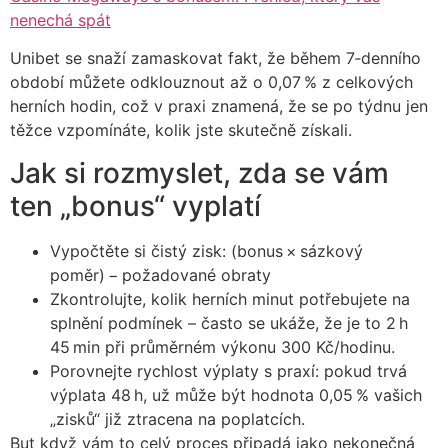
nenechá spát
Unibet se snaží zamaskovat fakt, že během 7‑denního
období můžete odklouznout až o 0,07 % z celkových
herních hodin, což v praxi znamená, že se po týdnu jen
těžce vzpomínáte, kolik jste skutečně získali.
Jak si rozmyslet, zda se vám
ten „bonus“ vyplatí
Vypočtěte si čistý zisk: (bonus × sázkový
poměr) − požadované obraty
Zkontrolujte, kolik herních minut potřebujete na
splnění podmínek – často se ukáže, že je to 2 h
45 min při průměrném výkonu 300 Kč/hodinu.
Porovnejte rychlost výplaty s praxí: pokud trvá
výplata 48 h, už může být hodnota 0,05 % vašich
„zisků“ již ztracena na poplatcích.
But když vám to celý proces připadá jako nekonečná