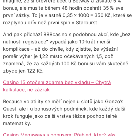
Imagine, že si otevřete účet u Betway a získáte 5 %
bonus, ale musíte během 48 hodin odehrát 35 % své
první sázky. To je vlastně 0,35 × 1000 = 350 Kč, které se
rozplynou dřív než první spin v Starburst.
And pak přichází 888casino s podobnou akcí, kde „bez
nutnosti registrace“ vypadá jako 10‑krát menší
komplikace – až do chvíle, kdy zjistíte, že výšežní
poměr výher je 1,22 místo očekávaných 1,5, což
znamená, že za každých 100 Kč bonusu vám skutečně
zbyde jen 122 Kč.
Casino 15 otočení zdarma bez vkladu – Chytrá
kalkulace, ne zázrak
Because volatility se měří nejen u slotů jako Gonzo’s
Quest, ale i u bonusových podmínek, kde každý další
krok funguje jako další vrstva těžce pochopitelné
matematiky.
Casino Megaways s bonusem: Přehled, který vás