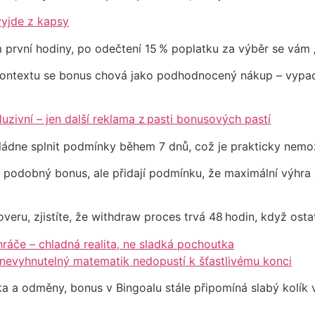
vyjde z kapsy
 první hodiny, po odečtení 15 % poplatku za výběr se vám 
 kontextu se bonus chová jako podhodnocený nákup – vypadá
uzivní – jen další reklama z pasti bonusových pastí
ládne splnit podmínky během 7 dnů, což je prakticky nemo
í podobný bonus, ale přidají podmínku, že maximální výhra 
eru, zjistíte, že withdraw proces trvá 48 hodin, když ostat
ráče – chladná realita, ne sladká pochoutka
 nevyhnutelný matematik nedopustí k šťastlivému konci
ka a odměny, bonus v Bingoalu stále připomíná slabý kolík v