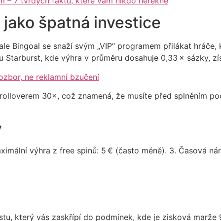
m – 7 tvrdých faktů, které vám nikdo neřekne
 jako špatná investice
e Bingoal se snaží svým „VIP“ programem přilákat hráče, kt
tu Starburst, kde výhra v průměru dosahuje 0,33 × sázky, zí
 rozbor, ne reklamní bzučení
rolloverem 30×, což znamená, že musíte před splněním pod
y
ximální výhra z free spinů: 5 € (často méně). 3. Časová nár
tu, který vás zaskřípí do podmínek, kde je zisková marže 