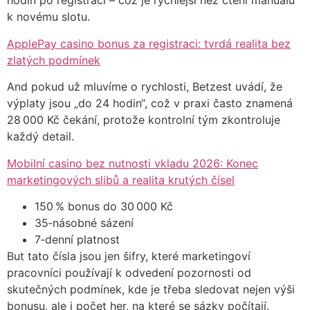
hodin po registraci – což je rychlejší než čtení manuálu
k novému slotu.
ApplePay casino bonus za registraci: tvrdá realita bez
zlatých podmínek
And pokud už mluvíme o rychlosti, Betzest uvádí, že
výplaty jsou „do 24 hodin“, což v praxi často znamená
28 000 Kč čekání, protože kontrolní tým zkontroluje
každý detail.
Mobilní casino bez nutnosti vkladu 2026: Konec
marketingových slibů a realita krutých čísel
150 % bonus do 30 000 Kč
35‑násobné sázení
7‑denní platnost
But tato čísla jsou jen šifry, které marketingoví
pracovníci používají k odvedení pozornosti od
skutečných podmínek, kde je třeba sledovat nejen výši
bonusu, ale i počet her, na které se sázky počítají.