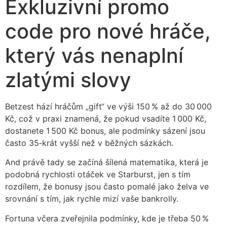
Exkluzivní promo
code pro nové hráče,
který vás nenaplní
zlatými slovy
Betzest hází hráčům „gift“ ve výši 150 % až do 30 000
Kč, což v praxi znamená, že pokud vsadíte 1 000 Kč,
dostanete 1 500 Kč bonus, ale podmínky sázení jsou
často 35‑krát vyšší než v běžných sázkách.
And právě tady se začíná šílená matematika, která je
podobná rychlosti otáček ve Starburst, jen s tím
rozdílem, že bonusy jsou často pomalé jako želva ve
srovnání s tím, jak rychle mizí vaše bankrolly.
Fortuna včera zveřejnila podmínky, kde je třeba 50 %